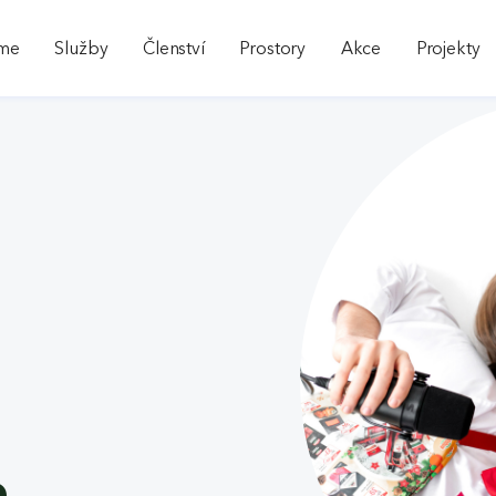
sme
Služby
Členství
Prostory
Akce
Projekty
a
a