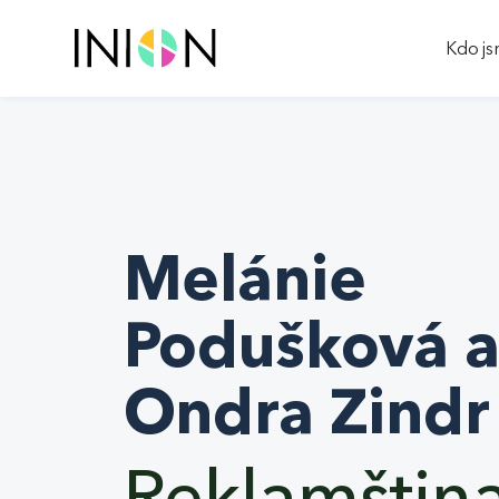
Kdo j
Melánie
Podušková 
Ondra Zindr
Reklamštin