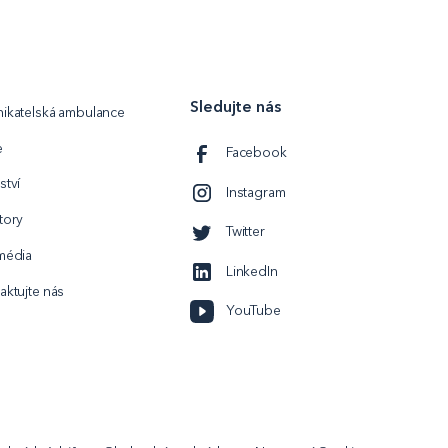
Sledujte nás
ikatelská ambulance
e
Facebook
ství
Instagram
tory
Twitter
média
LinkedIn
aktujte nás
YouTube