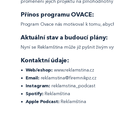
proměnění jejich projektu na plnohodnotný
Přínos programu OVACE:
Program Ovace nás motivoval k tomu, abycho
Aktuální stav a budoucí plány:
Nyní se Reklamština může již pyšnit živým 
Kontaktní údaje:
Web/eshop:
www.reklamstina.cz
Email:
reklamstina@firemnikpz.cz
Instagram:
reklamstina_podcast
Spotify:
Reklamština
Apple Podcast:
Reklamština