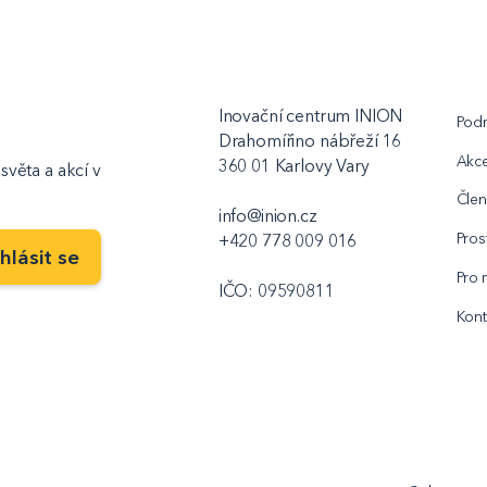
Inovační centrum INION
Podn
Drahomířino nábřeží 16
Akc
360 01 Karlovy Vary
světa a akcí v
Člen
info@inion.cz
Pros
+420 778 009 016
Pro 
IČO: 09590811
Kont