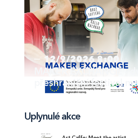
12/9/2026 8:00
MAKER EXCHANGE - d
přeshraniční festival m
Uplynulé akce
Art Caffe: Meet the artist