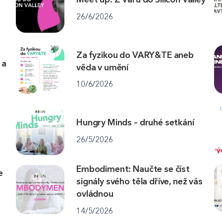
26/6/2026
Za fyzikou do VARY&TE aneb
 a
věda v umění
10/6/2026
Hungry Minds – druhé setkání
26/5/2026
Embodiment: Naučte se číst
e
signály svého těla dříve, než vás
ovládnou
14/5/2026