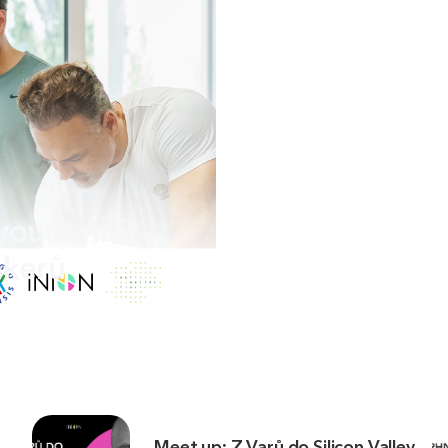
voudenní
akerů
Meet up: Z Varů do Silicon Valley