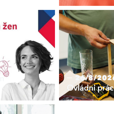
en
26/8/202
Ovládni prác