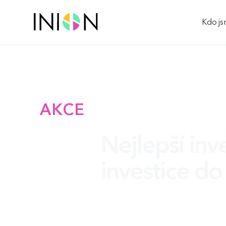
Kdo j
AKCE
Nejlepší inve
investice do