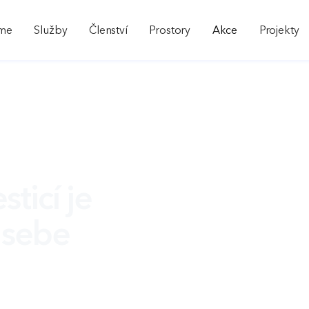
sme
Služby
Členství
Prostory
Akce
Projekty
sticí je
 sebe