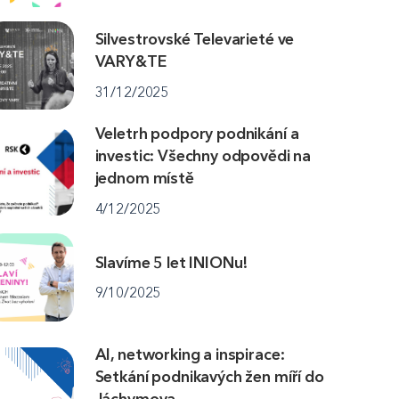
Silvestrovské Televarieté ve
VARY&TE
31/12/2025
Veletrh podpory podnikání a
investic: Všechny odpovědi na
jednom místě
4/12/2025
Slavíme 5 let INIONu!
9/10/2025
AI, networking a inspirace:
Setkání podnikavých žen míří do
Jáchymova