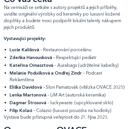
Na vernisáži se setkáte s autory projektů a jejich příběhy,
uvidíte originální výrobky od keramiky po luxusní kožené
doplňky a budete moci podpořit lokální talenty nákupem
jejich produktů.
Vystavující projekty:
Lucie Kališová
– Restaurování porcelánu
Zdeňka Hanousková
– Respektující pediatr
Kateřina Omasztová
– Aurabags (udržitelné kabelky)
Melánie Podušková a Ondřej Zindr
– Podcast
Reklamština
Eliška Davidová
– Slon Pamatovák (vítězka OVACE 2025)
Lenka Martonová
– LiM Art (autorská keramika)
Dagmar Štrosová
– luckywaste. (upcyklované sklo)
Filip Kolaci
– Colazio (luxusní pouzdra na hodinky)
Výstava bude přístupná veřejnosti do 21. října 2025.