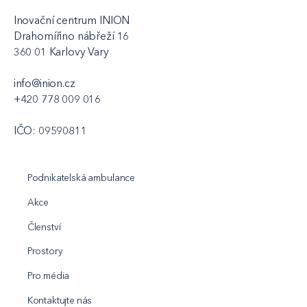
Inovační centrum INION
Drahomířino nábřeží 16
360 01 Karlovy Vary
info@inion.cz
+420 778 009 016
IČO: 09590811
Podnikatelská ambulance
Akce
Členství
Prostory
Pro média
Kontaktujte nás