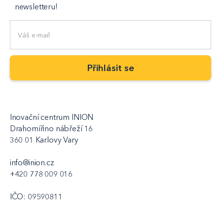
newsletteru!
Inovační centrum INION
Drahomířino nábřeží 16
360 01 Karlovy Vary
info@inion.cz
+420 778 009 016
IČO: 09590811