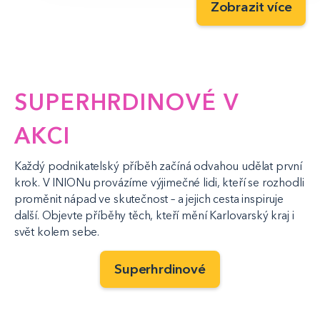
Zobrazit více
SUPERHRDINOVÉ V
AKCI
Každý podnikatelský příběh začíná odvahou udělat první
krok. V INIONu provázíme výjimečné lidi, kteří se rozhodli
proměnit nápad ve skutečnost – a jejich cesta inspiruje
další. Objevte příběhy těch, kteří mění Karlovarský kraj i
svět kolem sebe.
Superhrdinové