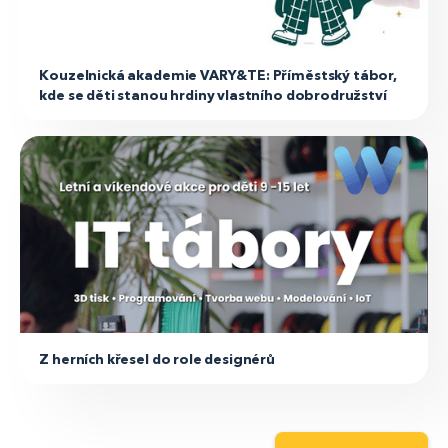
Pozvánka
Kouzelnická akademie VARY&TE: Příměstský tábor,
kde se děti stanou hrdiny vlastního dobrodružství
Pozvánka
Z herních křesel do role designérů