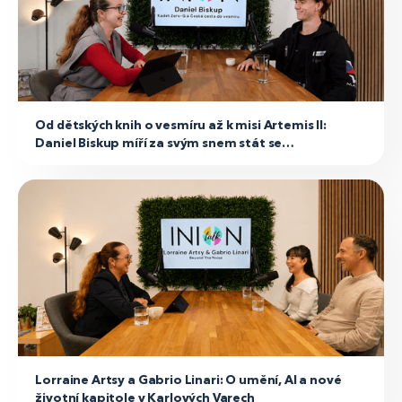
INION Talk podcast
Od dětských knih o vesmíru až k misi Artemis II:
Daniel Biskup míří za svým snem stát se
astronautem
INION Talk podcast
Lorraine Artsy a Gabrio Linari: O umění, AI a nové
životní kapitole v Karlových Varech