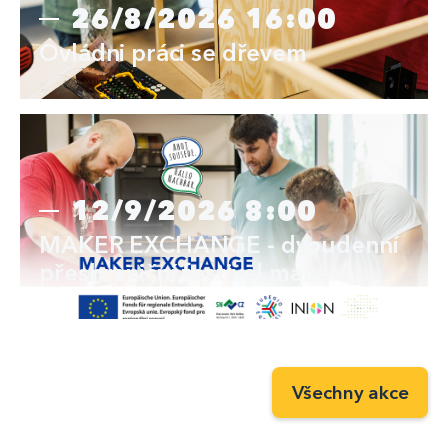
26/8/2026 16:00
Ovládni práci se dřevem
12/9/2026 8:00
MAKER EXCHANGE - dvoudenní
přeshraniční festival makerů
Všechny akce