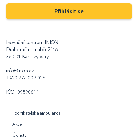
Inovační centrum INION
Drahomířino nábřeží 16
360 01 Karlovy Vary
info@inion.cz
+420 778 009 016
IČO: 09590811
Podnikatelská ambulance
Akce
Členství