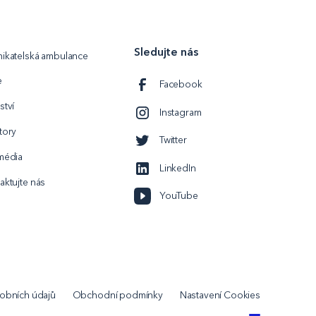
Sledujte nás
ikatelská ambulance
e
Facebook
ství
Instagram
tory
Twitter
média
LinkedIn
aktujte nás
YouTube
obních údajů
Obchodní podmínky
Nastavení Cookies