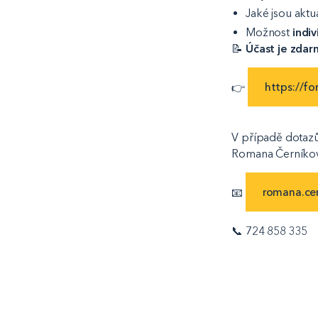
Jaké jsou aktu
Možnost
indiv
📝
Účast je zda
👉
https://f
V případě dotazů
Romana Černíko
📧
romana.ce
📞 724 858 335