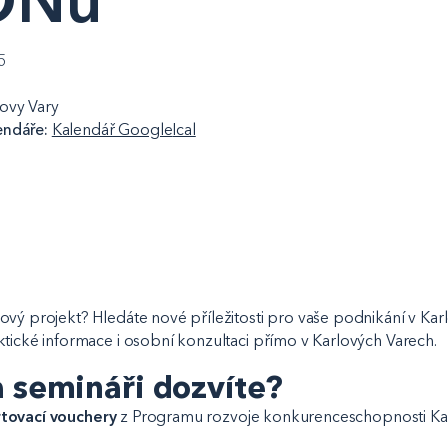
5
ovy Vary
endáře:
Kalendář Google
Ical
nový projekt? Hledáte nové příležitosti pro vaše podnikání v Kar
aktické informace i osobní konzultaci přímo v Karlových Varech.
a semináři dozvíte?
rtovací vouchery
z Programu rozvoje konkurenceschopnosti Ka