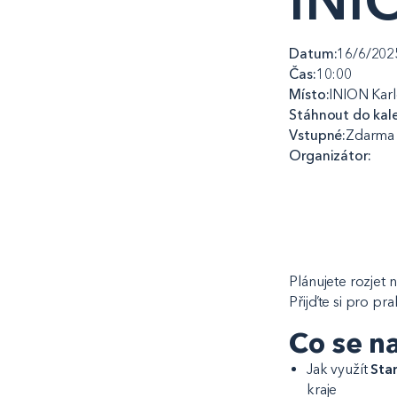
Datum:
16/6/202
Čas:
10:00
Místo:
INION Karl
Stáhnout do kal
Vstupné:
Zdarma
Organizátor:
Plánujete rozjet 
Přijďte si pro pr
Co se n
Jak využít
Sta
kraje