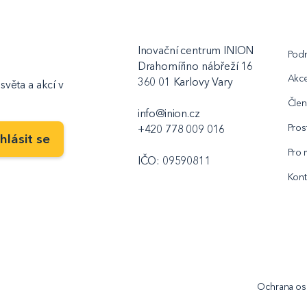
Inovační centrum INION
Podn
Drahomířino nábřeží 16
Akc
360 01 Karlovy Vary
světa a akcí v
Člen
info@inion.cz
Pros
+420 778 009 016
Pro 
IČO: 09590811
Kont
Ochrana os