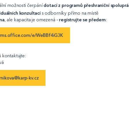
ální možnosti čerpání
dotací z programů přeshraniční spolupr
iduálních konzultací
s odborníky přímo na místě
rma
, ale kapacita je omezená –
registrujte se předem
:
orms.office.com/e/WeBBf4iG3K
 kontaktujte:
vá
rnikova@karp-kv.cz