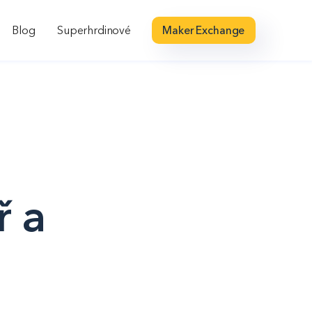
Blog
Superhrdinové
Maker Exchange
ř a