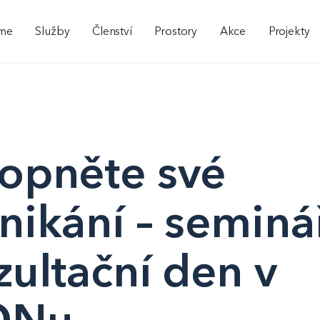
sme
Služby
Členství
Prostory
Akce
Projekty
opněte své
ikání – seminá
ultační den v
ONu