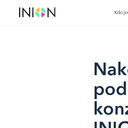
Kdo j
Nak
podn
konz
INI