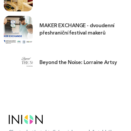
MAKER EXCHANGE - dvoudenní
přeshraniční festival makerů
Beyond the Noise: Lorraine Artsy