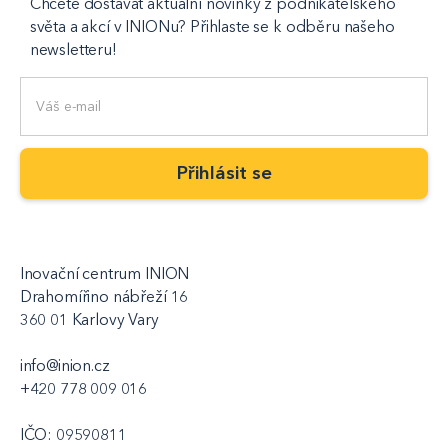
Chcete dostávat aktuální novinky z podnikatelského
světa a akcí v INIONu? Přihlaste se k odběru našeho
newsletteru!
Inovační centrum INION
Drahomířino nábřeží 16
360 01 Karlovy Vary
info@inion.cz
+420 778 009 016
IČO: 09590811