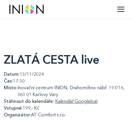
ZLATÁ CESTA live
Datum:
13/11/2024
Čas:
17:30
Místo:
Inovační centrum INION, Drahomířino nábř. 197/16,
360 01 Karlovy Vary
Stáhnout do kalendáře:
Kalendář Google
Ical
Vstupné:
199,- Kč
Organizátor:
AT Comfort s.r.o.