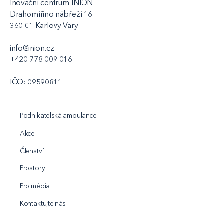
Inovační centrum INION
Drahomířino nábřeží 16
360 01 Karlovy Vary
info@inion.cz
+420 778 009 016
IČO: 09590811
Podnikatelská ambulance
Akce
Členství
Prostory
Pro média
Kontaktujte nás