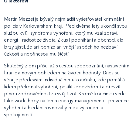
O lektorovi
Martin Mezzei je bývalý nejmladší vyšetřovatel kriminální
policie v Karlovarském kraji. Před dvěma lety ukončil svou
službu kvůli syndromu vyhoření, který mu vzal zdraví,
energii i radost ze života. Zkusil podnikání a obchod, ale
brzy zjistil, že ani peníze ani vnější úspěch ho nezbaví
úzkosti a nepřinesou mu štěstí.
Skutečný zlom přišel až s cestou sebepoznání, nastavením
hranic a novým pohledem na životní hodnoty. Dnes se
věnuje především individuálnímu koučinku, kde pomáhá
lidem překonat vyhoření, posílit sebevědomí a převzít
plnou zodpovědnost za svůj život. Kromě koučinku vede
také workshopy na téma energy managementu, prevence
vyhoření a hledání rovnováhy mezi výkonem a
spokojeností.