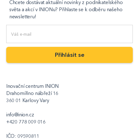
Chcete dostávat aktuální novinky z podnikatelského
světa a akcí v INIONu? Přihlaste se k odběru našeho
newsletteru!
Inovační centrum INION
Drahomířino nábřeží 16
360 01 Karlovy Vary
info@inion.cz
+420 778 009 016
IČO: 09590811