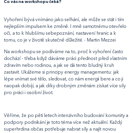
Co vás na workshopu čeká?
Vyhoření bývá vnímáno jako selhání, ale může se stát i tím
nejlepším impulsem ke změně. I mně samotnému otevřelo
oči, a to k hlubšímu sebepoznání, nastavení hranic a k
tomu, co je v životě skutečně důležité. - Martin Mezzei
Na workshopu se podíváme na to, proč k vyhoření často
dochází - třeba když dáváme práci přednost před vlastním
zdravím nebo rodinou, a jak se dá tento bludný kruh
zastavit. Ukážeme si principy energy managementu: jak
lépe vnímat své tělo, sledovat, co nám energii bere a co ji
naopak dobíjí, a jak díky drobným změnám získat více síly
pro práci i osobní život.
Věříme, že po pěti letech intenzivního budování komunity a
podpory podnikání je toto téma více než aktuální. Každý
superhrdina občas potřebuje nabrat síly a najít novou