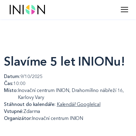
Slavíme 5 let INIONu!
Datum:
9/10/2025
Čas:
10:00
Místo:
Inovační centrum INION, Drahomířino nábřeží 16,
Karlovy Vary
Stáhnout do kalendáře:
Kalendář Google
Ical
Vstupné:
Zdarma
Organizátor:
Inovační centrum INION