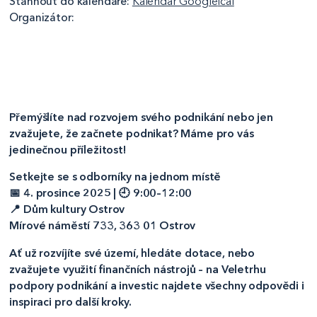
Stáhnout do kalendáře:
Kalendář Google
Ical
Organizátor:
Přemýšlíte nad rozvojem svého podnikání nebo jen
zvažujete, že začnete podnikat? Máme pro vás
jedinečnou příležitost!
Setkejte se s odborníky na jednom místě
📅 4. prosince 2025 | 🕘 9:00–12:00
📍 Dům kultury Ostrov
Mírové náměstí 733, 363 01 Ostrov
Ať už rozvíjíte své území, hledáte dotace, nebo
zvažujete využití finančních nástrojů – na Veletrhu
podpory podnikání a investic najdete všechny odpovědi i
inspiraci pro další kroky.