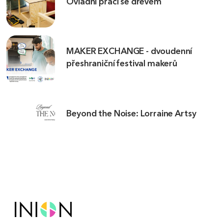
Ovládni práci se dřevem
MAKER EXCHANGE - dvoudenní
přeshraniční festival makerů
Beyond the Noise: Lorraine Artsy