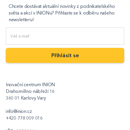
Chcete dostávat aktuální novinky z podnikatelského
světa a akcí v INIONu? Přihlaste se k odběru našeho
newsletteru!
Inovační centrum INION
Drahomířino nábřeží 16
360 01 Karlovy Vary
info@inion.cz
+420 778 009 016