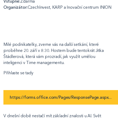
Vstupné:
Zdarma
Organizátor:
CzechInvest, KARP a Inovační centrum INION
Milé podnikatelky, zveme vás na další setkání, které
proběhne 20. září v 8:30. Hostem bude tentokrát Jitka
Štádlerová, která vám prozradí, jak využít umělou
inteligenci v Time managementu.
Přihlaste se tady
https://forms.office.com/Pages/ResponsePage.aspx...
V dnešní době nestačí mít základní znalosti u AI. Svět