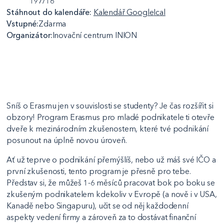
197/16
Stáhnout do kalendáře:
Kalendář Google
Ical
Vstupné:
Zdarma
Organizátor:
Inovační centrum INION
Sníš o Erasmu jen v souvislosti se studenty? Je čas rozšířit si
obzory! Program Erasmus pro mladé podnikatele ti otevře
dveře k mezinárodním zkušenostem, které tvé podnikání
posunout na úplně novou úroveň.
Ať už teprve o podnikání přemýšlíš, nebo už máš své IČO a
první zkušenosti, tento program je přesně pro tebe.
Představ si, že můžeš 1-6 měsíců pracovat bok po boku se
zkušeným podnikatelem kdekoliv v Evropě (a nově i v USA,
Kanadě nebo Singapuru), učit se od něj každodenní
aspekty vedení firmy a zároveň za to dostávat finanční