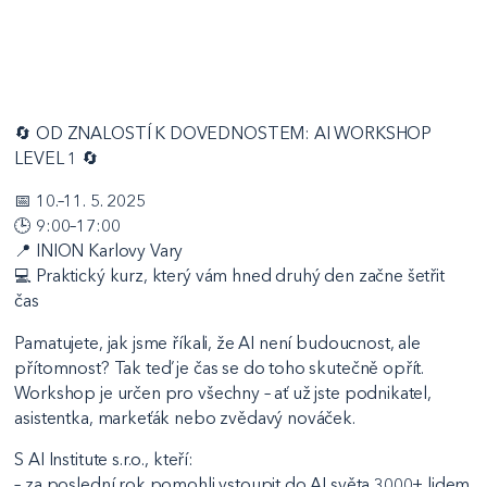
🔄 OD ZNALOSTÍ K DOVEDNOSTEM: AI WORKSHOP
LEVEL 1 🔄
📅 10.–11. 5. 2025
🕒 9:00–17:00
📍 INION Karlovy Vary
💻 Praktický kurz, který vám hned druhý den začne šetřit
čas
Pamatujete, jak jsme říkali, že AI není budoucnost, ale
přítomnost? Tak teď je čas se do toho skutečně opřít.
Workshop je určen pro všechny – ať už jste podnikatel,
asistentka, markeťák nebo zvědavý nováček.
S AI Institute s.r.o., kteří:
– za poslední rok pomohli vstoupit do AI světa 3000+ lidem