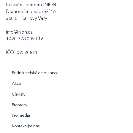
Inovační centrum INION
Drahomířino nábřeží 16
360 01 Karlovy Vary
info@inion.cz
+420 778 009 016
IČO: 09590811
Podnikatelská ambulance
Akce
Členství
Prostory
Pro média
Kontaktujte nás