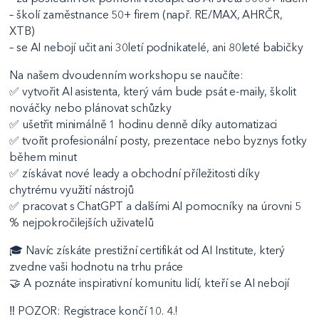
– školí zaměstnance 50+ firem (např. RE/MAX, AHRČR,
XTB)
– se AI nebojí učit ani 30letí podnikatelé, ani 80leté babičky
Na našem dvoudenním workshopu se naučíte:
✅ vytvořit AI asistenta, který vám bude psát e-maily, školit
nováčky nebo plánovat schůzky
✅ ušetřit minimálně 1 hodinu denně díky automatizaci
✅ tvořit profesionální posty, prezentace nebo byznys fotky
během minut
✅ získávat nové leady a obchodní příležitosti díky
chytrému využití nástrojů
✅ pracovat s ChatGPT a dalšími AI pomocníky na úrovni 5
% nejpokročilejších uživatelů
🎓 Navíc získáte prestižní certifikát od AI Institute, který
zvedne vaši hodnotu na trhu práce
🤝 A poznáte inspirativní komunitu lidí, kteří se AI nebojí
‼️ POZOR: Registrace končí 10. 4.!