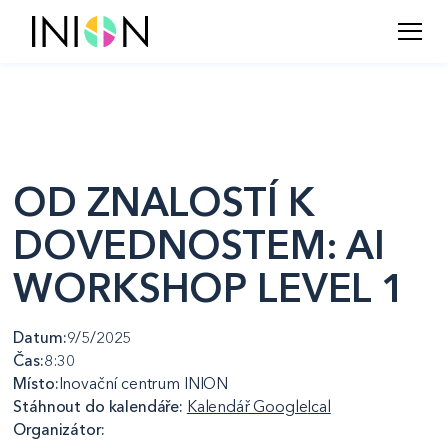
OD ZNALOSTÍ K
DOVEDNOSTEM: AI
WORKSHOP LEVEL 1
Datum:
9/5/2025
Čas:
8:30
Místo:
Inovační centrum INION
Stáhnout do kalendáře:
Kalendář Google
Ical
Organizátor: