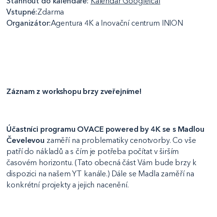
Stáhnout do kalendáře:
Kalendář Google
Ical
Vstupné:
Zdarma
Organizátor:
Agentura 4K a Inovační centrum INION
Záznam z workshopu brzy zveřejníme!
Účastníci programu OVACE powered by 4K se s Madlou
Čevelevou
zaměří na problematiky cenotvorby. Co vše
patří do nákladů a s čím je potřeba počítat v širším
časovém horizontu. (Tato obecná část Vám bude brzy k
dispozici na našem YT kanále.) Dále se Madla zaměří na
konkrétní projekty a jejich nacenění.