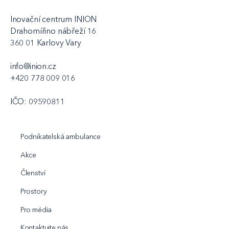
Inovační centrum INION
Drahomířino nábřeží 16
360 01 Karlovy Vary
info@inion.cz
+420 778 009 016
IČO: 09590811
Podnikatelská ambulance
Akce
Členství
Prostory
Pro média
Kontaktujte nás