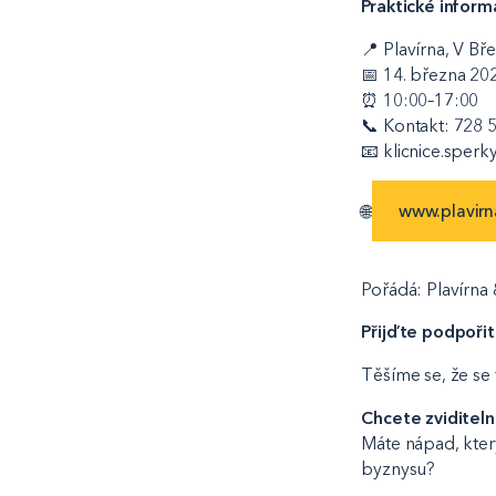
Praktické inform
📍 Plavírna, V Bř
📅 14. března 20
⏰ 10:00–17:00
📞 Kontakt: 728 
📧 klicnice.sper
🌐
www.plavirn
Pořádá: Plavírna 
Přijďte podpořit 
Těšíme se, že se
Chcete zviditeln
Máte nápad, kter
byznysu?