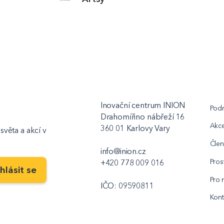
Inovační centrum INION
Podn
Drahomířino nábřeží 16
Akc
360 01 Karlovy Vary
světa a akcí v
Člen
info@inion.cz
Pros
+420 778 009 016
Pro 
IČO: 09590811
Kont