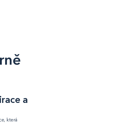
írně
irace a
ce, která