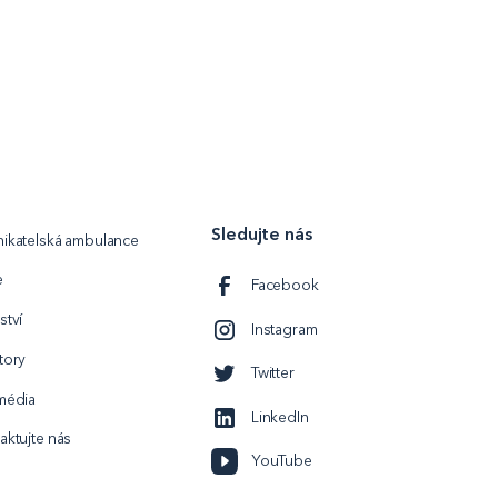
Sledujte nás
ikatelská ambulance
e
Facebook
ství
Instagram
tory
Twitter
média
LinkedIn
aktujte nás
YouTube