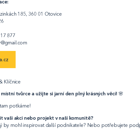
ace:
ezinkách 185, 360 01 Otovice
26
517 877
ky@gmail.com
a.cz
& Klíčnice
místní tvůrce a užijte si jarní den plný krásných věcí!
🌸
 tam potkáme!
it vaši akci nebo projekt v naší komunitě?
ý by mohl inspirovat další podnikatele? Nebo potřebujete pod