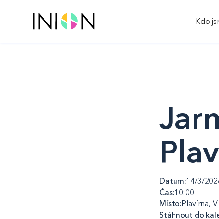
Kdo j
Jarm
Plav
Datum:
14/3/202
Čas:
10:00
Místo:
Plavírna, 
Stáhnout do kal