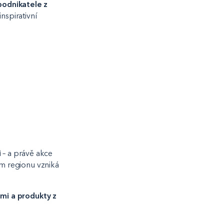
podnikatele z
nspirativní
i
– a právě akce
em regionu vzniká
idmi a produkty z