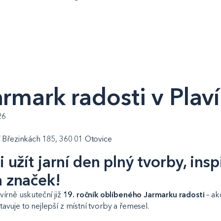
armark radosti v Plav
26
V Březinkách 185, 360 01 Otovice
i užít jarní den plný tvorby, insp
h značek!
vírně uskuteční již
19. ročník oblíbeného Jarmarku radosti
– ak
avuje to nejlepší z místní tvorby a řemesel.