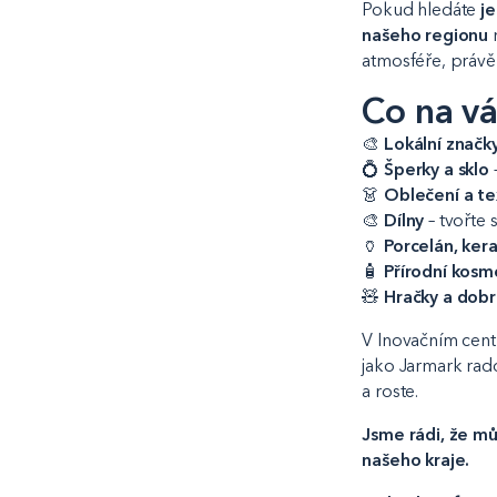
Pokud hledáte
j
našeho regionu
n
atmosféře, právě 
Co na vá
🎨
Lokální značk
💍
Šperky a sklo
👗
Oblečení a tex
🎨
Dílny
– tvořte 
🏺
Porcelán, ker
🧴
Přírodní kosm
🧸
Hračky a dob
V Inovačním cen
jako Jarmark rado
a roste.
Jsme rádi, že můž
našeho kraje.