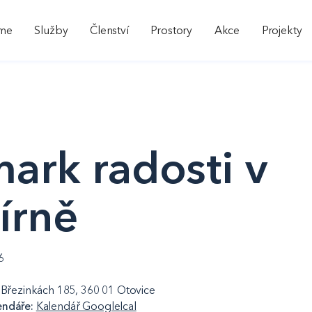
sme
Služby
Členství
Prostory
Akce
Projekty
ark radosti v
írně
6
V Březinkách 185, 360 01 Otovice
endáře:
Kalendář Google
Ical