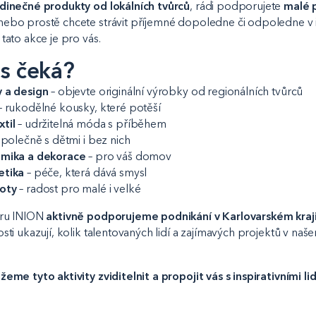
edinečné produkty od lokálních tvůrců
, rádi podporujete
malé 
ebo prostě chcete strávit příjemné dopoledne či odpoledne v i
tato akce je pro vás.
s čeká?
y a design
– objevte originální výrobky od regionálních tvůrců
– rukodělné kousky, které potěší
til
– udržitelná móda s příběhem
společně s dětmi i bez nich
amika a dekorace
– pro váš domov
etika
– péče, která dává smysl
roty
– radost pro malé i velké
tru INION
aktivně podporujeme podnikání v Karlovarském kraj
sti ukazují, kolik talentovaných lidí a zajímavých projektů v naš
eme tyto aktivity zviditelnit a propojit vás s inspirativními l