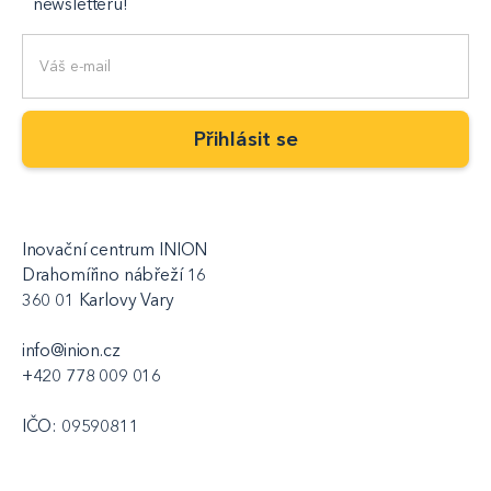
newsletteru!
Inovační centrum INION
Drahomířino nábřeží 16
360 01 Karlovy Vary
info@inion.cz
+420 778 009 016
IČO: 09590811