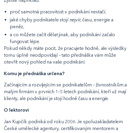
Zjistíte například:
proč samotná pracovitost v podnikání nestačí,
jaké chyby podnikatele stojí nejvíc času, energie a
peněz,
a co můžete začít dělat jinak, aby podnikání začalo
fungovat lépe.
Pokud někdy máte pocit, že pracujete hodně, ale výsledky
tomu úplně neodpovídají – tato přednáška vám může
otevřít nový pohled na vaše podnikání.
Komu je přednáška určena?
Začínajícím a rozvíjejícím se podnikatelům – živnostníkům a
malým firmám v prvních 1–5 letech podnikání, kteří už mají
klienty, ale podnikání je stojí hodně času a energie.
O lektorovi
Jan Kupčík podniká od roku 2006. Je spoluzakladatelem
České umělecké agentury, certifikovaným mentorem a