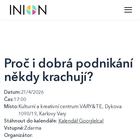
Proč i dobrá podnikání
někdy krachují?
Datum:
21/4/2026
Čas:
17:00
Místo:
Kulturní a kreativní centrum VARY&TE, Dykova
1090/19, Karlovy Vary
Stáhnout do kalendáře:
Kalendář Google
Ical
Vstupné:
Zdarma
Organizátor: