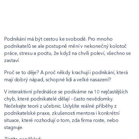
Podnikání má být cestou ke svobodě. Pro mnoho
podnikatelů se ale postupně mění v nekonečný kolotoč
práce, stresu a pocitu, že když na chvíli poleví, všechno se
zastaví.
Proč se to děje? A proč někdy krachují i podnikání, která
mají dobrý nápad, schopné lidi a velké nasazení?
V interaktivní přednášce se podíváme na 10 nejčastějších
chyb, které podnikatelé dělají – často nevědomky.
Nečekejte teorii z učebnic. Uslyšíte reálné příběhy z
podnikatelské praxe, zkušenosti mentora i konkrétní
situace, které rozhodují o tom, zda firma roste, nebo
stagnuje.