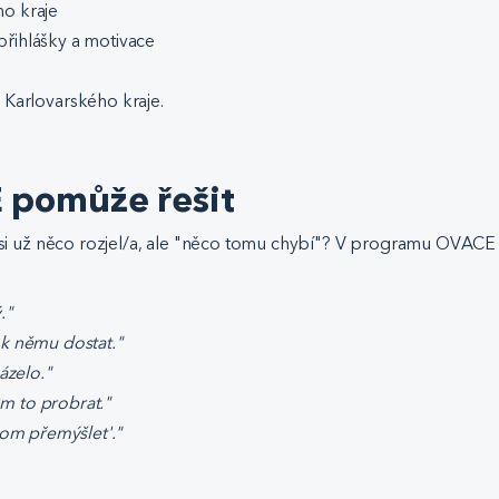
ho kraje
přihlášky a motivace
 Karlovarského kraje.
 pomůže řešit
 jsi už něco rozjel/a, ale "něco tomu chybí"? V programu OVACE
."
 k němu dostat."
ázelo."
m to probrat."
tom přemýšlet'."