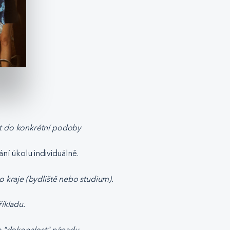
st do konkrétní podoby
ní úkolu individuálně.
o kraje (bydliště nebo studium).
íkladu.
na "dokonalost" nápadu.