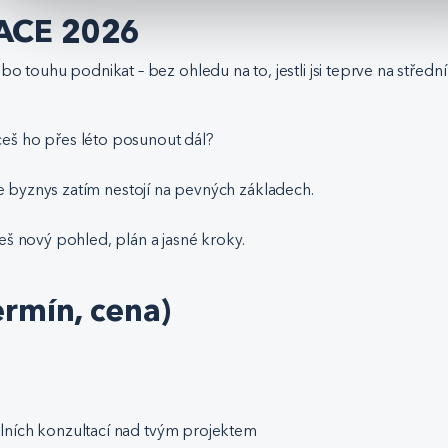
VACE 2026
bo touhu podnikat – bez ohledu na to, jestli jsi teprve na stře
eš ho přes léto posunout dál?
ale byznys zatím nestojí na pevných základech.
eš nový pohled, plán a jasné kroky.
ermín, cena)
lních konzultací nad tvým projektem