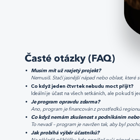
Časté otázky (FAQ)
Musím mít už rozjetý projekt?
Nemusíš. Stačí jasnější nápad nebo oblast, kter
Co když jeden čtvrtek nebudu moct přijít?
Ideální je účast na všech setkáních, ale pokud ti
Je program opravdu zdarma?
Ano, program je financován z prostředků regionu a
Co když nemám zkušenost s podnikáním nebo
To nevadí – program je navržen tak, aby byl pocho
Jak probíhá výběr účastníků?
Na základě přihlášky, kde popíšeš svůj nápad a mo