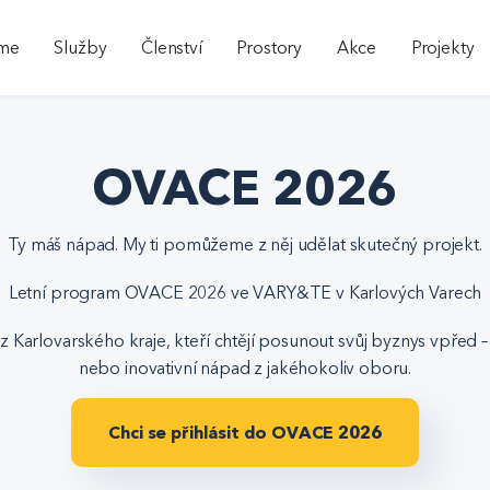
sme
Služby
Členství
Prostory
Akce
Projekty
OVACE 2026
Ty máš nápad. My ti pomůžeme z něj udělat skutečný projekt.
Letní program OVACE 2026 ve VARY&TE v Karlových Varech
arlovarského kraje, kteří chtějí posunout svůj byznys vpřed – ať
nebo inovativní nápad z jakéhokoliv oboru.
Chci se přihlásit do OVACE 2026