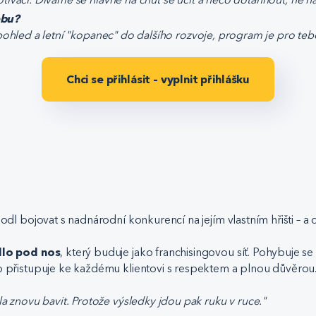
obu?
 pohled a letní "kopanec" do dalšího rozvoje, program je pro teb
Chci se přihlásit – vyplnit přihlášku
odl bojovat s nadnárodní konkurencí na jejím vlastním hřišti – a d
dlo pod nos
, který buduje jako franchisingovou síť. Pohybuje se
to přistupuje ke každému klientovi s respektem a plnou důvěrou
la znovu bavit. Protože výsledky jdou pak ruku v ruce."