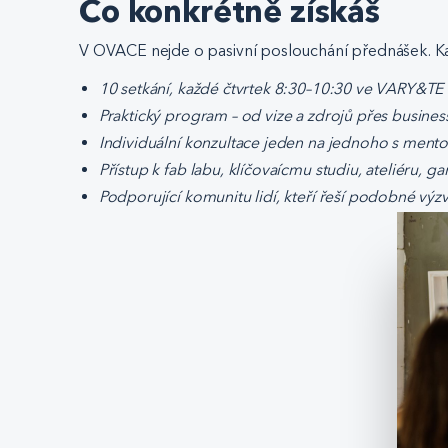
Co konkrétně získáš
V OVACE nejde o pasivní poslouchání přednášek. Kaž
10 setkání, každé čtvrtek 8:30–10:30 ve VARY&TE
Praktický program – od vize a zdrojů přes busines
Individuální konzultace jeden na jednoho s mento
Přístup k fab labu, klíčovaícmu studiu, ateliéru
Podporující komunitu lidí, kteří řeší podobné výzv