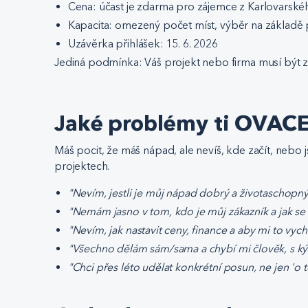
Cena: účast je zdarma pro zájemce z Karlovarské
Kapacita: omezený počet míst, výběr na základě 
Uzávěrka přihlášek: 15. 6. 2026
Jediná podmínka: Váš projekt nebo firma musí být z
Jaké problémy ti OVACE
Máš pocit, že máš nápad, ale nevíš, kde začít, nebo
projektech.
"Nevím, jestli je můj nápad dobrý a životaschopný
"Nemám jasno v tom, kdo je můj zákazník a jak se
"Nevím, jak nastavit ceny, finance a aby mi to vych
"Všechno dělám sám/sama a chybí mi člověk, s ký
"Chci přes léto udělat konkrétní posun, ne jen 'o 