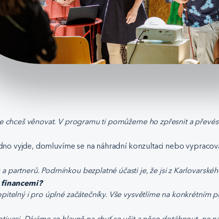
é se chceš věnovat. V programu ti pomůžeme ho zpřesnit a převé
 jedno vyjde, domluvíme se na náhradní konzultaci nebo vypracová
 partnerů. Podmínkou bezplatné účasti je, že jsi z Karlovarskéh
 financemi?
pitelný i pro úplné začátečníky. Vše vysvětlíme na konkrétním př
tivaci. Díváme se hlavně na chuť se učit a něco dotáhnout, ne 