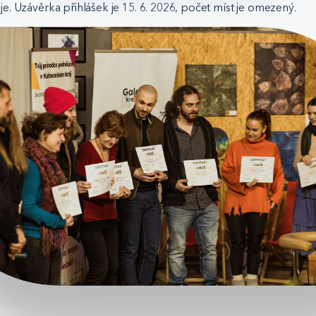
. Uzávěrka přihlášek je 15. 6. 2026, počet míst je omezený.