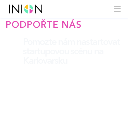
PODPOŘTE NÁS
Pomozte nám nastartovat
startupovou scénu na
Karlovarsku