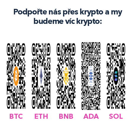
Podpořte nás přes krypto a my
budeme víc krypto:
BTC
ETH
BNB
ADA
SOL