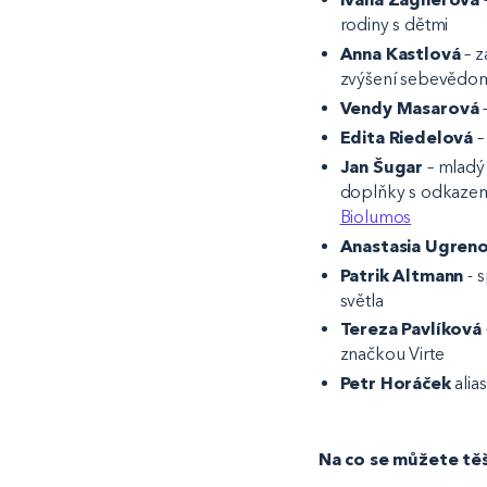
rodiny s dětmi
Anna Kastlová
– z
zvýšení sebevědo
Vendy
Masarová
–
Edita Riedelová
–
Jan Šugar
– mladý
doplňky s odkazem 
Biolumos
Anastasia Ugreno
Patrik Altmann
- 
světla
Tereza Pavlíková
značkou Virte
Petr Horáček
alia
Na co se můžete těš