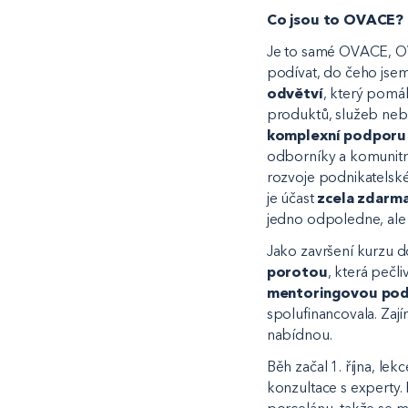
Co jsou to OVACE?
Je to samé OVACE, OV
podívat, do čeho jsem 
odvětví
, který pomá
produktů, služeb neb
komplexní podporu
odborníky a komunitn
rozvoje podnikatelské
je účast
zcela zdarm
jedno odpoledne, ale
Jako završení kurzu 
porotou
, která pečli
mentoringovou po
spolufinancovala. Za
nabídnou.
Běh začal 1. října, le
konzultace s experty.