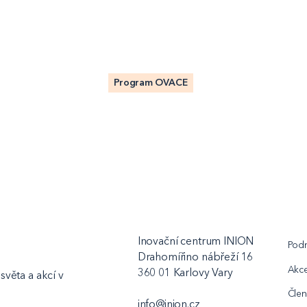
Program OVACE
Inovační centrum INION
Podn
Drahomířino nábřeží 16
Akc
360 01 Karlovy Vary
světa a akcí v
Člen
info@inion.cz