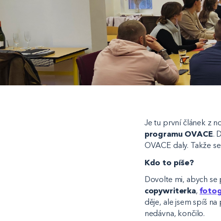
Je tu první článek z n
programu OVACE
. 
OVACE daly. Takže se
Kdo to píše?
Dovolte mi, abych se 
copywriterka
,
fotog
děje, ale jsem spíš na
nedávna, končilo.