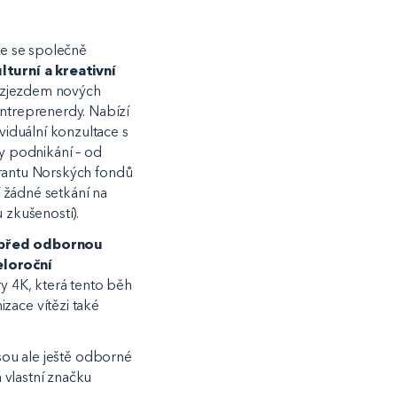
me se společně
turní a kreativní
rozjezdem nových
ntreprenerdy. Nabízí
viduální konzultace s
y podnikání – od
grantu Norských fondů
 žádné setkání na
zkušeností).
 před odbornou
eloroční
y 4K, která tento běh
izace vítězi také
jsou ale ještě odborné
 vlastní značku