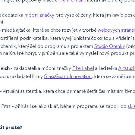
akladatelka
módní značky
pro vysoké ženy, která jim navíc pos
mí
 mladá ajťačka, která se chce rozvíjet v tvorbě
webových stráne
 ostřílená podnikatelka, která vyvíjí unikátní čokoládu s vřídelní 
 chemik, který šel do programu s projektem
Studio Orenky
(ori
na Krušné hory), v průběhu ale také vymyslel nový produkt pro
vich
– zakladatelka módní značky
The Label
a ředitelka
Artstud
spoluzakladatel firmy
GlassGuard Innovation
, která se zaměřuje n
– virtuální asistentka, která chce primárně šetřit čas místním ži
s Pítrs – přihlásil se jako sklář, během programu se zapojil do
skl
it příště?