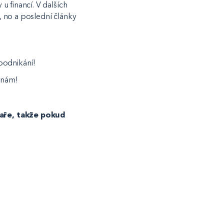
u financí. V dalších
, no a poslední články
 podnikání!
 nám!
jaře, takže pokud