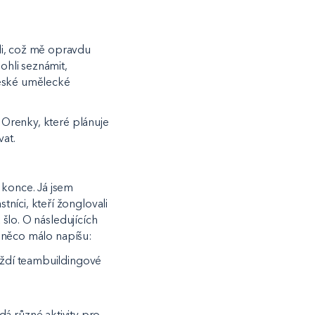
li, což mě opravdu
ohli seznámit,
ské umělecké
o Orenky, které plánuje
vat.
 konce. Já jsem
níci, kteří žonglovali
 šlo. O následujících
ch něco málo napíšu:
jíždí teambuildingové
ádá různé aktivity pro