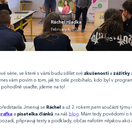
Ráchel Hladká
February 4, 2025
ové série, ve které s vámi budu sdílet své
zkušenosti
a
zážitky
Dnes vám povím o tom, jak to celé probíhalo, kdo byl v progra
 pohodlně usaďte, jdeme na to!
představila. Jmenuji se
Ráchel
a už 2. rokem jsem součástí týmu
rafka
a
pisatelka článků
na náš
blog
. Mám tedy povědomí o t
 pozadí, připravuji texty a podklady, občas nafotím nějakou akci 