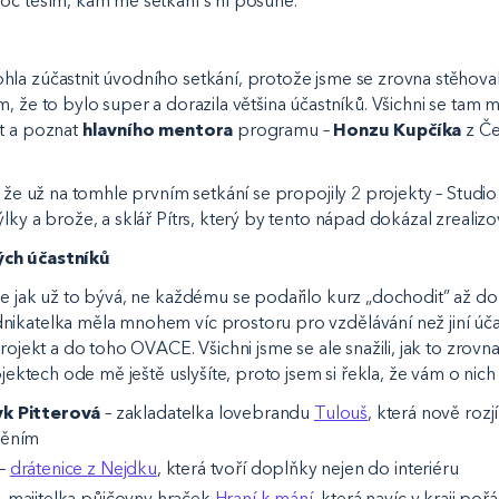
oc těším, kam mě setkání s ní posune.
la zúčastnit úvodního setkání, protože jsme se zrovna stěhova
, že to bylo super a dorazila většina účastníků. Všichni se tam m
t a poznat
hlavního mentora
programu –
Honzu Kupčíka
z Če
, že už na tomhle prvním setkání se propojily 2 projekty – Studi
lky a brože, a sklář Pítrs, který by tento nápad dokázal zrealizo
ých účastníků
le jak už to bývá, ne každému se podařilo kurz „dochodit” až do
ikatelka měla mnohem víc prostoru pro vzdělávání než jiní účast
rojekt a do toho OVACE. Všichni jsme se ale snažili, jak to zrovna
rojektech ode mě ještě uslyšíte, proto jsem si řekla, že vám o ni
k Pitterová
– zakladatelka lovebrandu
Tulouš
, která nově roz
běním
–
drátenice z Nejdku
, která tvoří doplňky nejen do interiéru
– majitelka půjčovny hraček
Hraní k mání
, která navíc v kraji poř