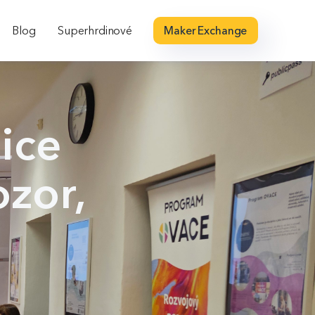
Blog
Superhrdinové
Maker Exchange
ice
ozor,