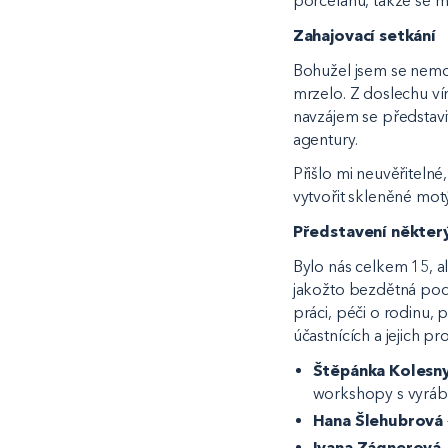
porcelánu, takže se m
Zahajovací setkání
Bohužel jsem se nemoh
mrzelo. Z doslechu vím
navzájem se představi
agentury.
Přišlo mi neuvěřitelné
vytvořit skleněné motý
Představení někter
Bylo nás celkem 15, a
jakožto bezdětná podn
práci, péči o rodinu, p
účastnících a jejich p
Štěpánka Kolesny
workshopy s vyrá
Hana Šlehubrová
Ivana Zágnerová