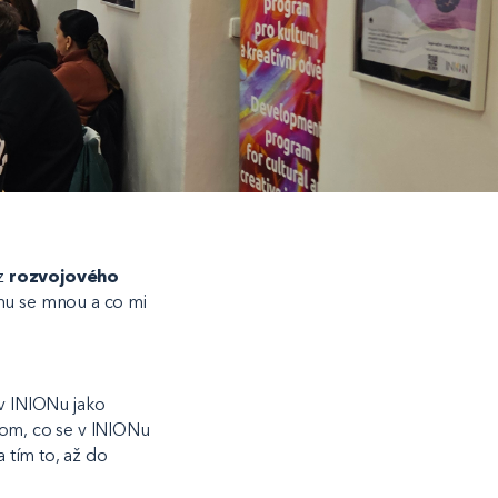
z
rozvojového
mu se mnou a co mi
 v INIONu jako
om, co se v INIONu
a tím to, až do