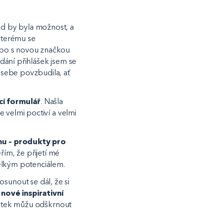
d by byla možnost, a
kterému se
ebo s novou značkou
dání přihlášek jsem se
 sebe povzbudila, ať
cí formulář
. Našla
e velmi poctiví a velmi
u – produkty pro
ěřím, že přijetí mé
velkým potenciálem.
sunout se dál, že si
nové inspirativní
zbytek můžu odškrnout