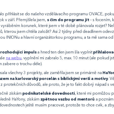
alo přihlásit se do našeho vzdělávacího programu OVACE, poku
rok v září. Přemýšlela jsem,
s čím do programu jít
– s focením, 
 vyráběním korunek, které jsem v té době plánovala rozjet? N
, kterou jsem chtěla založit? Asi 2 týdny před deadlinem odevz
vou INIONu a hlavní organizátorkou programu, a ta mě sama od
ý
rozhodující impuls
a hned ten den jsem šla vyplnit
přihlašova
uše
na webu
, vyplnění mi zabralo 5, max. 10 minut (ale pokud jst
 zabere o trochu déle).
sala všechny 3 projekty, ale zaměřila jsem se primárně na
HaYon
azem na karlovarský porcelán s biblickými verši a motivy
. V
z protekčních důvodů, ale proto, že je to fakt dobrý nápad s 
nečně získám
podnikatelské dovednosti
, které mi pomůžou po
ledně HaYony, získám
zpětnou vazbu od mentorů
a poznám
na dovednostech ještě musím pracovat, protože to chce cvik, a 