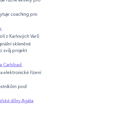
kytuje coaching pro
k
solí z Karlových Varů
ginální skleněné
 svůj projekt
ia Carlsbad
a elektronické řízení
vnostníkům pod
ářské dílny Agáta