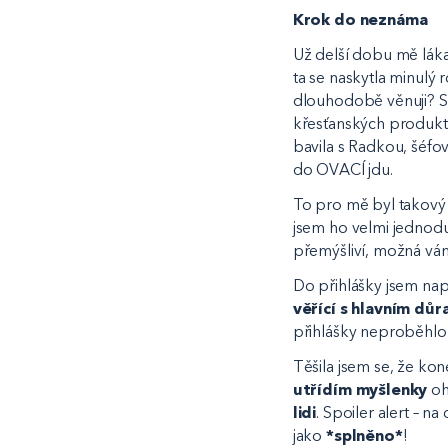
Krok do neznáma
Už delší dobu mě lák
ta se naskytla minulý 
dlouhodobě věnuji? S
křesťanských produktů
bavila s Radkou, šéfo
do OVACÍ jdu.
To pro mě byl takov
jsem ho velmi jednod
přemýšliví, možná vám
Do přihlášky jsem nap
věřící s hlavním důr
přihlášky neproběhlo 
Těšila jsem se, že ko
utřídím myšlenky
oh
lidi
. Spoiler alert – 
jako
*splněno*
!