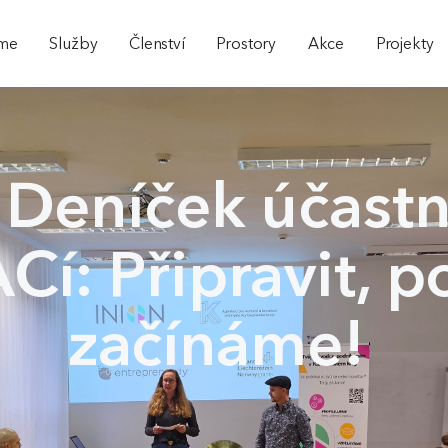
sme
Služby
Členství
Prostory
Akce
Projekty
 Deníček účastn
í: Připravit, p
začínáme!