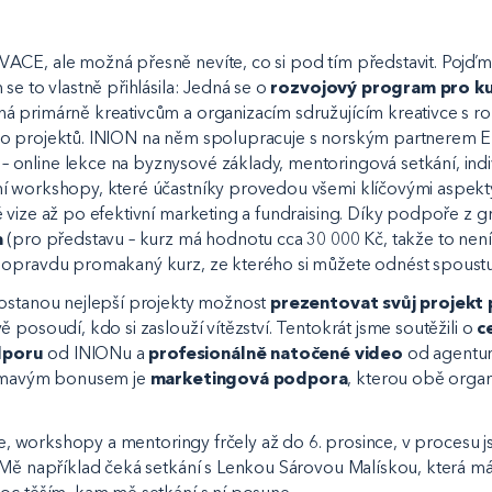
ACE, ale možná přesně nevíte, co si pod tím představit. Pojď
se to vlastně přihlásila: Jedná se o
rozvojový program pro kul
há primárně kreativcům a organizacím sdružujícím kreativce s 
o projektů. INION na něm spolupracuje s norským partnerem E
– online lekce na byznysové základy, mentoringová setkání, indi
í workshopy, které účastníky provedou všemi klíčovými aspekt
 vize až po efektivní marketing a fundraising. Díky podpoře z 
a
(pro představu – kurz má hodnotu cca 30 000 Kč, takže to není
 opravdu promakaný kurz, ze kterého si můžete odnést spoustu 
dostanou nejlepší projekty možnost
prezentovat svůj projekt
vě posoudí, kdo si zaslouží vítězství. Tentokrát jsme soutěžili o
c
dporu
od INIONu a
profesionálně natočené video
od agentur
jímavým bonusem je
marketingová podpora
, kterou obě organ
kce, workshopy a mentoringy frčely až do 6. prosince, v procesu 
 Mě například čeká setkání s Lenkou Sárovou Malískou, která má