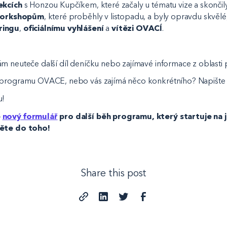
ekcích
s Honzou Kupčíkem, které začaly u tématu vize a skončily 
orkshopům
, které proběhly v listopadu, a byly opravdu skvělé
ringu
,
oficiálnímu vyhlášení
a
vítězi OVACÍ
.
vám neuteče další díl deníčku nebo zajímavé informace z oblasti
 programu OVACE, nebo vás zajímá něco konkrétního? Napište
u!
e
nový formulář
pro další běh programu, který startuje na 
děte do toho!
Share this post