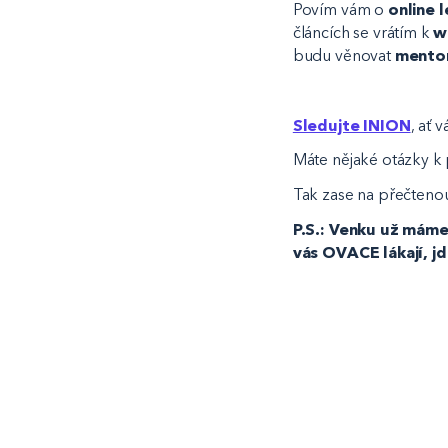
Povím vám o
online l
článcích se vrátím k
w
budu věnovat
mento
Sledujte INION
, ať 
Máte nějaké otázky k
Tak zase na přečteno
P.S.: Venku už mám
vás OVACE lákají, j