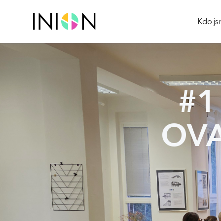
Kdo j
#1
OVAC