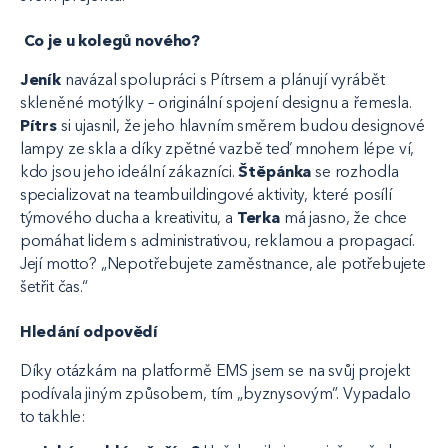
Co je u kolegů nového?
Jeník
navázal spolupráci s Pítrsem a plánují vyrábět
skleněné motýlky – originální spojení designu a řemesla.
Pítrs
si ujasnil, že jeho hlavním směrem budou designové
lampy ze skla a díky zpětné vazbě teď mnohem lépe ví,
kdo jsou jeho ideální zákazníci.
Štěpánka
se rozhodla
specializovat na teambuildingové aktivity, které posílí
týmového ducha a kreativitu, a
Terka
má jasno, že chce
pomáhat lidem s administrativou, reklamou a propagací.
Její motto? „Nepotřebujete zaměstnance, ale potřebujete
šetřit čas.“
Hledání odpovědí
Díky otázkám na platformě EMS jsem se na svůj projekt
podívala jiným způsobem, tím „byznysovým”. Vypadalo
to takhle: