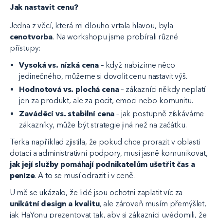
Jak nastavit cenu?
Jedna z věcí, která mi dlouho vrtala hlavou, byla
cenotvorba
. Na workshopu jsme probírali různé
přístupy:
Vysoká vs. nízká cena
– když nabízíme něco
jedinečného, můžeme si dovolit cenu nastavit výš.
Hodnotová vs. plochá cena
– zákazníci někdy neplatí
jen za produkt, ale za pocit, emoci nebo komunitu.
Zaváděcí vs. stabilní cena
– jak postupně získáváme
zákazníky, může být strategie jiná než na začátku.
Terka například zjistila, že pokud chce prorazit v oblasti
dotací a administrativní podpory, musí jasně komunikovat,
jak její služby pomáhají podnikatelům ušetřit čas a
peníze
. A to se musí odrazit i v ceně.
U mě se ukázalo, že lidé jsou ochotni zaplatit víc za
unikátní design a kvalitu
, ale zároveň musím přemýšlet,
jak HaYonu prezentovat tak, aby si zákazníci uvědomili, že