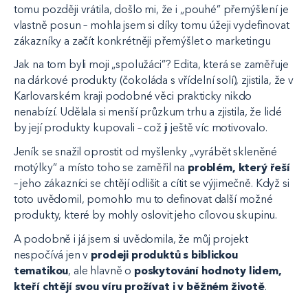
tomu později vrátila, došlo mi, že i „pouhé” přemýšlení je
vlastně posun – mohla jsem si díky tomu úžeji vydefinovat
zákazníky a začít konkrétněji přemýšlet o marketingu
Jak na tom byli moji „spolužáci”? Edita, která se zaměřuje
na dárkové produkty (čokoláda s vřídelní solí), zjistila, že v
Karlovarském kraji podobné věci prakticky nikdo
nenabízí. Udělala si menší průzkum trhu a zjistila, že lidé
by její produkty kupovali – což ji ještě víc motivovalo.
Jeník se snažil oprostit od myšlenky „vyrábět skleněné
motýlky“ a místo toho se zaměřil na
problém, který řeší
– jeho zákazníci se chtějí odlišit a cítit se výjimečně. Když si
toto uvědomil, pomohlo mu to definovat další možné
produkty, které by mohly oslovit jeho cílovou skupinu.
A podobně i já jsem si uvědomila, že můj projekt
nespočívá jen v
prodeji produktů s biblickou
tematikou
, ale hlavně o
poskytování hodnoty lidem,
kteří chtějí svou víru prožívat i v běžném životě
.