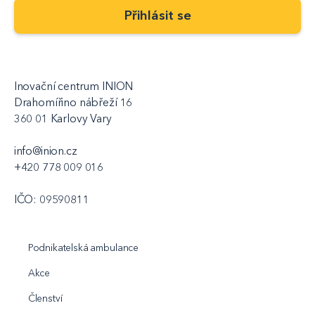
Inovační centrum INION
Drahomířino nábřeží 16
360 01 Karlovy Vary
info@inion.cz
+420 778 009 016
IČO: 09590811
Podnikatelská ambulance
Akce
Členství