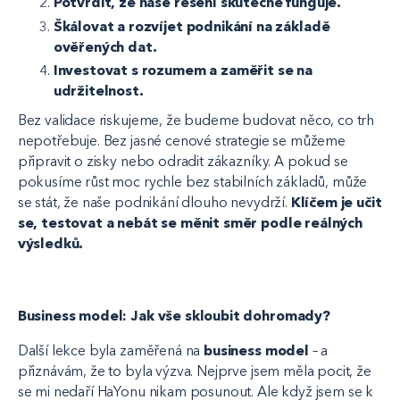
Potvrdit, že naše řešení skutečně funguje.
Škálovat a rozvíjet podnikání na základě
ověřených dat.
Investovat s rozumem a zaměřit se na
udržitelnost.
Bez validace riskujeme, že budeme budovat něco, co trh
nepotřebuje. Bez jasné cenové strategie se můžeme
připravit o zisky nebo odradit zákazníky. A pokud se
pokusíme růst moc rychle bez stabilních základů, může
se stát, že naše podnikání dlouho nevydrží.
Klíčem je učit
se, testovat a nebát se měnit směr podle reálných
výsledků.
Business model: Jak vše skloubit dohromady?
Další lekce byla zaměřená na
business model
– a
přiznávám, že to byla výzva. Nejprve jsem měla pocit, že
se mi nedaří HaYonu nikam posunout. Ale když jsem se k