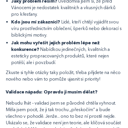
Jaký problém řeším?
Uvědomila jsem si, že před
Vánocemi je nedostatek kvalitních a vkusných dárků
pro křesťany.
Kdo jsou mí zákazníci?
Lidé, kteří chtějí vyjádřit svou
víru prostřednictvím oblečení, šperků nebo dekorací s
biblickými motivy.
Jak mohu vyřešit jejich problém lépe než
konkurence?
Nabídkou jedinečných, kvalitních a
esteticky propracovaných produktů, které nejen
potěší, ale i povzbudí.
Zkuste si tyhle otázky taky položit, třeba přijdete na něco
nového nebo vám to pomůže ujasnit si priority!
Validace nápadu: Opravdu ji musím dělat?
Nebudu lhát – validaci jsem se původně chtěla vyhnout.
Měla jsem pocit, že ji tak trochu „přeskočím“ a bude
všechno v pohodě. Jenže... ono to bez ní prostě nejde.
Ukázalo se, že validace není jen teorie, ale klíčová součást