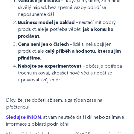
Validace je klíčová
– i když si myslíme, že máme
skvělý nápad, bez zpětné vazby od lidí se
neposuneme dál.
Business model je základ
– nestačí mít dobrý
produkt, ale je potřeba vědět,
jak a komu ho
prodávat
.
Cena není jen o číslech
– lidé si nekupují jen
produkt, ale
celý příběh a hodnotu, kterou jim
přinášíme
.
Nebojte se experimentovat
– občas je potřeba
trochu riskovat, zkoušet nové věci a nebát se
upravovat svůj směr.
Díky, že jste dočetli až sem, a za týden zase na
přečtenou!
Sledujte INION
, ať vám neuteče další díl nebo zajímavé
informace z oblasti podnikání!