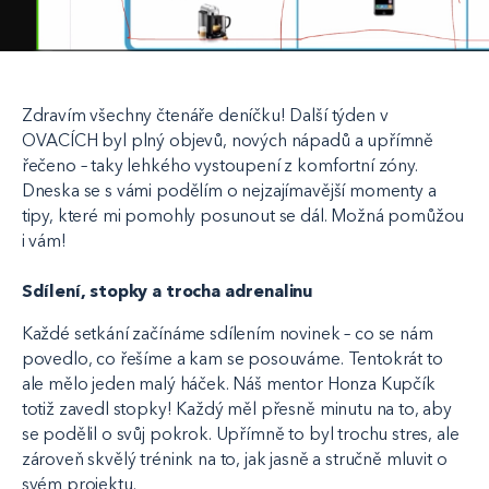
Zdravím všechny čtenáře deníčku! Další týden v
OVACÍCH byl plný objevů, nových nápadů a upřímně
řečeno – taky lehkého vystoupení z komfortní zóny.
Dneska se s vámi podělím o nejzajímavější momenty a
tipy, které mi pomohly posunout se dál. Možná pomůžou
i vám!
Sdílení, stopky a trocha adrenalinu
Každé setkání začínáme sdílením novinek – co se nám
povedlo, co řešíme a kam se posouváme. Tentokrát to
ale mělo jeden malý háček. Náš mentor Honza Kupčík
totiž zavedl stopky! Každý měl přesně minutu na to, aby
se podělil o svůj pokrok. Upřímně to byl trochu stres, ale
zároveň skvělý trénink na to, jak jasně a stručně mluvit o
svém projektu.