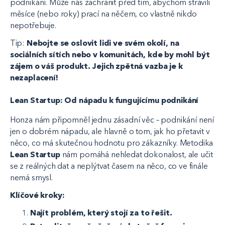
podnikání. Může nás zachránit před tím, abychom strávili
měsíce (nebo roky) prací na něčem, co vlastně nikdo
nepotřebuje.
Tip:
Nebojte se oslovit lidi ve svém okolí, na
sociálních sítích nebo v komunitách, kde by mohl být
zájem o váš produkt. Jejich zpětná vazba je k
nezaplacení!
Lean Startup: Od nápadu k fungujícímu podnikání
Honza nám připomněl jednu zásadní věc – podnikání není
jen o dobrém nápadu, ale hlavně o tom, jak ho přetavit v
něco, co má skutečnou hodnotu pro zákazníky. Metodika
Lean Startup
nám pomáhá nehledat dokonalost, ale učit
se z reálných dat a neplýtvat časem na něco, co ve finále
nemá smysl.
Klíčové kroky:
Najít problém, který stojí za to řešit.