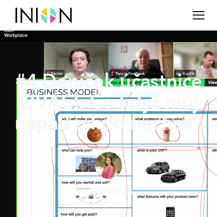
#4 Deníček účastnice
OVACÍ: Co když můj
nápad nikdo nechce?
Ráchel Hladká
February 26, 2025