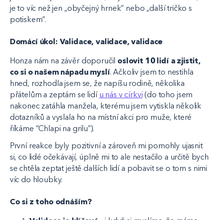
je to víc než jen „obyčejný hrnek“ nebo „další tričko s
potiskem“.
Domácí úkol: Validace, validace, validace
Honza nám na závěr doporučil
oslovit 10 lidí a zjistit,
co si o našem nápadu myslí
. Ačkoliv jsem to nestihla
hned, rozhodla jsem se, že napíšu rodině, několika
přátelům a zeptám se lidí
u nás v církvi
(do toho jsem
nakonec zatáhla manžela, kterému jsem vytiskla několik
dotazníků a vyslala ho na místní akci pro muže, které
říkáme “Chlapi na grilu”).
První reakce byly pozitivní a zároveň mi pomohly ujasnit
si, co lidé očekávají, úplně mi to ale nestačilo a určitě bych
se chtěla zeptat ještě dalších lidí a pobavit se o tom s nimi
víc do hloubky.
Co si z toho odnáším?