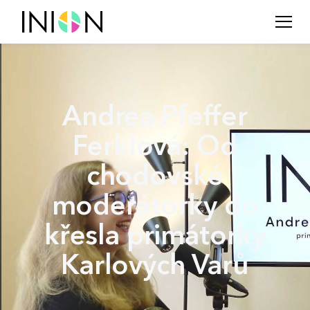
Andrea Pfeffer
Ferklová: Od
chodovské
moderátorky do
křesla primátorky
Karlových Varů