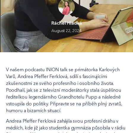
Ráchel Hladká
August 22, 2024
V našem podcastu INION talk se primátorka Karlových
Varů, Andrea Pfeffer Ferklová, sdílí s fascinujícími
zkušenostmi ze svého profesního i osobního života.
Poodhalí, jak se z televizní moderátorky stala úspěšnou
ředitelkou legendárního Grandhotelu Pupp a následně
vstoupila do politiky. Připravte se na příběh plný zvratů,
humoru a bizarních situací.
Andrea Pfeffer Ferklová zahájila svou profesní dráhu v
médiích, kde již jako studentka gymnázia působila v rádiu