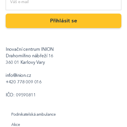
Inovační centrum INION
Drahomířino nábřeží 16
360 01 Karlovy Vary
info@inion.cz
+420 778 009 016
IČO: 09590811
Podnikatelská ambulance
Akce