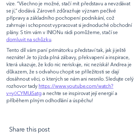
vize. “Všechno je možné, stačí mít představu a nevzdávat
se jí,” dodává. Zároveň zdůrazňuje význam pečlivé
přípravy a základního pochopení podnikání, což
zahrnuje i schopnost vypracovat si jednoduché obchodní
plány. S tím vám v INIONu rádi pomůžeme, stačí se
domluvit na schůzku
.
Tento díl vám paní primátorku představí tak, jak ji ještě
neznáte! Je to jízda plná zábavy, překvapení a inspirace,
která ukazuje, že kdo nic neriskuje, nic nezíská! Andrea je
důkazem, že s odvahou chopit se příležitosti se dají
dosáhnout věci, o kterých se nám ani nesnilo. Sledujte celý
rozhovor tady
https://www.youtube.com/watch?
v=y0CYMUiSatg
a nechte se inspirovat její energií a
příběhem plným odhodlání a úspěchu!
Share this post