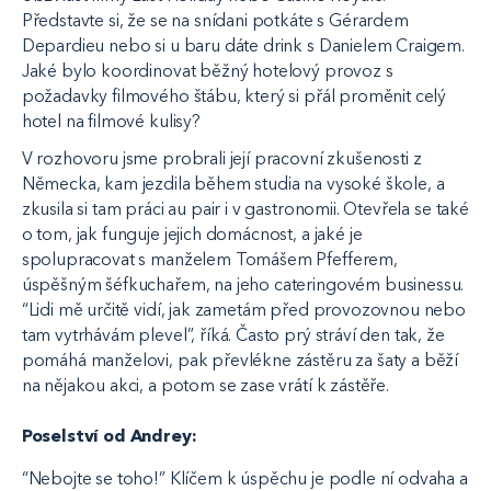
Představte si, že se na snídani potkáte s Gérardem
Depardieu nebo si u baru dáte drink s Danielem Craigem.
Jaké bylo koordinovat běžný hotelový provoz s
požadavky filmového štábu, který si přál proměnit celý
hotel na filmové kulisy?
V rozhovoru jsme probrali její pracovní zkušenosti z
Německa, kam jezdila během studia na vysoké škole, a
zkusila si tam práci au pair i v gastronomii. Otevřela se také
o tom, jak funguje jejich domácnost, a jaké je
spolupracovat s manželem Tomášem Pfefferem,
úspěšným šéfkuchařem, na jeho cateringovém businessu.
“Lidi mě určitě vidí, jak zametám před provozovnou nebo
tam vytrhávám plevel”, říká. Často prý stráví den tak, že
pomáhá manželovi, pak převlékne zástěru za šaty a běží
na nějakou akci, a potom se zase vrátí k zástěře.
Poselství od Andrey:
“Nebojte se toho!” Klíčem k úspěchu je podle ní odvaha a