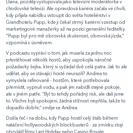
Diana, později vystupovala jako televizní moderátorka v
chodovské televizi. Ale opravdová kariéra začala ve chvíli,
kdy přijala nabídku vstoupit do světa hoteliérství v
Grandhotelu Pupp, kde ji čekal strmý kariérní vzestup od
marketingové manažerky až na pozici generální ředitelky.
"Pupp byl pro mě obrovská zkušenost, obrovská jízda,"
vzpomíná s úsměvem.
V podcastu vypráví o tom, jak musela za jednu noc
přestěhovat několik hostů, aby uspokojila náročné
požadavky šejka, který si vyžádal dvě celá patra. Jak to ale
udělat, aby se stávající hosté neurazili? Andrea to
vymyslela rafinovaně - hostům, které potřebovala
přemístit, vypnuli vodu, a pak jim nabídli stejné pokoje,
ale v jiném patře. “Byl to tehdy pořádný risk, ale dali jsme
to. Všichni byli spokojeni, žádná stížnost nepřišla, takže to
dopadlo dobře,” směje se Andrea.
Došla řeč i na dobu, kdy Pupp hostil celý štáb během
natáčení hollywoodských blockbusterů - za zmínku stojí
obzvlášť filmy Last Holiday nebo Casino Royale.