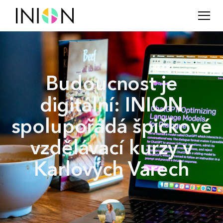
Budoucnost je
digitální: INION
spolupořádá špičkové
vzdělávací kurzy v
Karlových Varech