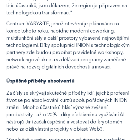
tisíc účastníků, jsou důkazem, že region je připraven na
technologickou transformaci."
Centrum VARY&TE, jehož otevření je plánováno na
konec tohoto roku, nabídne moderní coworking,
multifunkční sály a další prostory vybavené nejnovějšími
technologiemi. Díky spolupráci INION s technologickými
partnery zde budou probíhat pravidelné workshopy,
networkingové akce a vzdělávací programy zaměřené
právě na rozvoj digitálních dovedností a inovací.
Úspěšné příběhy absolventů
Za čísly se skrývají skutečné příběhy lidí, jejichž profesní
život se po absolvování kurzů spolupořádaných INION
změnil. Mnoho účastníků hlásí výrazné zvýšení
produktivity - až o 20% - díky efektivnímu využívání AI
nástrojů. Jiní začali úspěšně investovat do kryptoměn
nebo založili vlastní projekty v oblasti Web3.
"Společně s našimi partnery neusilujeme jen o předání