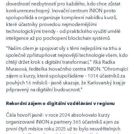
dovedností nezbytností pro každého, kdo chce zůstat
konkurenceschopný. Inovační centrum INION proto
spolupořádá a organizuje komplexní nabídku kurzů,
které účastníky provedou nejmodernějšími
technologickými trendy - od praktického využití umělé
inteligence až po pochopení blockchain systémů.
"Naším cílem je spojovat síly s těmi nejlepšími na trhu a
společně zpřístupňovat nejnovější technologie všem, kdo
chtějí držet krok s digitální transformací," říká Radka
Murasová, ředitelka Inovačního centra INION. "Ohromující
zájem o kurzy, které spolupořádáme - 1014 účastníků za
pouhých 16 měsíců - jasně ukazuje, že Karlovarský kraj je
připravený na digitální budoucnost."
Rekordní zájem o digitální vzdělávání v regionu
Čísla hovoří jasně: v roce 2024 absolvovalo kurzy
organizované INION a partnery 365 účastníků a jen za
první čtyři měsíce roku 2025 už to bylo neuvěřitelných