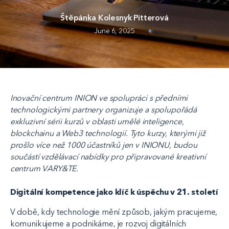
Štěpánka Kolesnyk Pitterová
June 6, 2025
Inovační centrum INION ve spolupráci s předními
technologickými partnery organizuje a spolupořádá
exkluzivní sérii kurzů v oblasti umělé inteligence,
blockchainu a Web3 technologií. Tyto kurzy, kterými již
prošlo více než 1000 účastníků jen v INIONU, budou
součástí vzdělávací nabídky pro připravované kreativní
centrum VARY&TE.
Digitální kompetence jako klíč k úspěchu v 21. století
V době, kdy technologie mění způsob, jakým pracujeme,
komunikujeme a podnikáme, je rozvoj digitálních