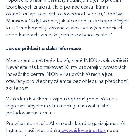
teoretických znalostí, ale o pomoc účastníkům s
okamžitou aplikací těchto dovedností v praxi," dodává
Murasová. "Když vidíme, jak absolventi našich společných
kurzů implementují získané znalosti ve svých podnicích
nebo kariérách, víme, že jdeme správnou cestou."
Jak se přihlásit a další informace
Máte zájem o některý z kurzů, které INION spolupořádá?
Neváhejte nás kontaktovat! Kurzy probíhají v prostorách
Inovačního centra INION v Karlových Varech a jsou
otevřeny pro všechny zájemce bez ohledu na předchozí
zkušenosti.
Vzhledem k velkému zájmu doporučujeme včasnou
registraci, abychom vám mohli garantovat místo v
požadovaném termínu.
Pro více informací o AI kurzech, které organizujeme s AI
Institute, navštivte stránku
www.aidovednosti.cz
nebo