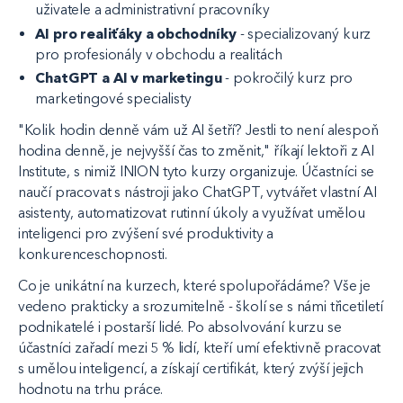
uživatele a administrativní pracovníky
AI pro realiťáky a obchodníky
- specializovaný kurz
pro profesionály v obchodu a realitách
ChatGPT a AI v marketingu
- pokročilý kurz pro
marketingové specialisty
"Kolik hodin denně vám už AI šetří? Jestli to není alespoň
hodina denně, je nejvyšší čas to změnit," říkají lektoři z AI
Institute, s nimiž INION tyto kurzy organizuje. Účastníci se
naučí pracovat s nástroji jako ChatGPT, vytvářet vlastní AI
asistenty, automatizovat rutinní úkoly a využívat umělou
inteligenci pro zvýšení své produktivity a
konkurenceschopnosti.
Co je unikátní na kurzech, které spolupořádáme? Vše je
vedeno prakticky a srozumitelně - školí se s námi třicetiletí
podnikatelé i postarší lidé. Po absolvování kurzu se
účastníci zařadí mezi 5 % lidí, kteří umí efektivně pracovat
s umělou inteligencí, a získají certifikát, který zvýší jejich
hodnotu na trhu práce.