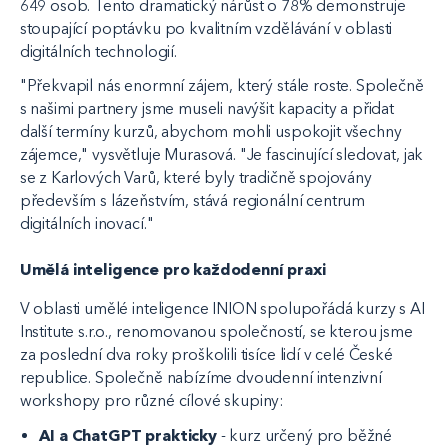
649 osob. Tento dramatický nárůst o 78% demonstruje
stoupající poptávku po kvalitním vzdělávání v oblasti
digitálních technologií.
"Překvapil nás enormní zájem, který stále roste. Společně
s našimi partnery jsme museli navýšit kapacity a přidat
další termíny kurzů, abychom mohli uspokojit všechny
zájemce," vysvětluje Murasová. "Je fascinující sledovat, jak
se z Karlových Varů, které byly tradičně spojovány
především s lázeňstvím, stává regionální centrum
digitálních inovací."
Umělá inteligence pro každodenní praxi
V oblasti umělé inteligence INION spolupořádá kurzy s AI
Institute s.r.o., renomovanou společností, se kterou jsme
za poslední dva roky proškolili tisíce lidí v celé České
republice. Společně nabízíme dvoudenní intenzivní
workshopy pro různé cílové skupiny:
AI a ChatGPT prakticky
- kurz určený pro běžné