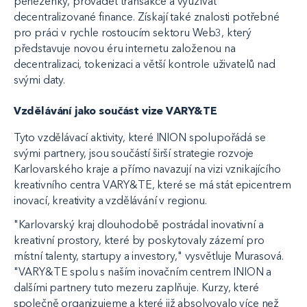
peněženky, provádět transakce a využívat
decentralizované finance. Získají také znalosti potřebné
pro práci v rychle rostoucím sektoru Web3, který
představuje novou éru internetu založenou na
decentralizaci, tokenizaci a větší kontrole uživatelů nad
svými daty.
Vzdělávání jako součást vize VARY&TE
Tyto vzdělávací aktivity, které INION spolupořádá se
svými partnery, jsou součástí širší strategie rozvoje
Karlovarského kraje a přímo navazují na vizi vznikajícího
kreativního centra VARY&TE, které se má stát epicentrem
inovací, kreativity a vzdělávání v regionu.
"Karlovarský kraj dlouhodobě postrádal inovativní a
kreativní prostory, které by poskytovaly zázemí pro
místní talenty, startupy a investory," vysvětluje Murasová.
"VARY&TE spolu s naším inovačním centrem INION a
dalšími partnery tuto mezeru zaplňuje. Kurzy, které
společně organizujeme a které již absolvovalo více než