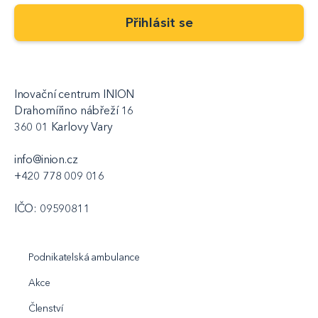
Inovační centrum INION
Drahomířino nábřeží 16
360 01 Karlovy Vary
info@inion.cz
+420 778 009 016
IČO: 09590811
Podnikatelská ambulance
Akce
Členství