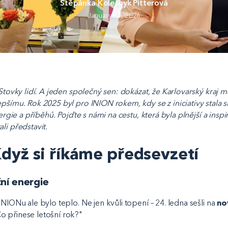
Štěpánka Kolesnyk Pitterová
January 15, 2026
 Stovky lidí. A jeden společný sen: dokázat, že Karlovarský kraj má
epšímu. Rok 2025 byl pro INION rokem, kdy se z iniciativy stala 
nergie a příběhů. Pojďte s námi na cestu, která byla plnější a inspir
li představit.
Když si říkáme předsevzetí
ní energie
INIONu ale bylo teplo. Ne jen kvůli topení – 24. ledna sešli na
no
 přinese letošní rok?"