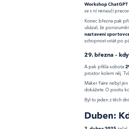
Workshop ChatGPT s
se s ní nenaučí praco
Konec března pak přin
ukázal, že porozuměn
nastavení sportovc
schopnost vstát po p
29. března – kdy
A pak přišla sobota
2
prostor kolem něj. Tvůr
Maker Faire nebyl jen 
dokážete. O pocitu kom
Byl to jeden z těch d
Duben: Kd
2. dubna 2025
začal 