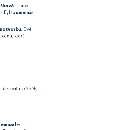
ušková
– sama
. Byl tu
seminář
enotvorbu
. Dvě
t cenu, která
utenticitu, příběh,
rvence
byl