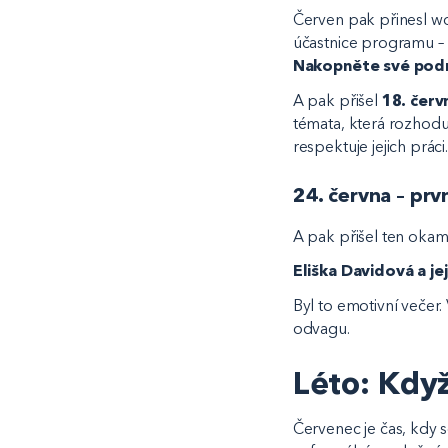
Červen pak přinesl w
účastnice programu – 
Nakopněte své podn
A pak přišel
18. červ
témata, která rozhoduj
respektuje jejich práci
24. června – prv
A pak přišel ten okam
Eliška Davidová a je
Byl to emotivní večer.
odvagu.
Léto: Kdy
Červenec je čas, kdy s