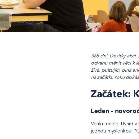
365 dní. Desítky akcí.
odvahu měnit věci k l
živá, pulzující, plná e
na začátku roku dokáza
Začátek: 
Leden – novoroč
Venku mrzlo. Uvnitř v 
jednou myšlenkou: "Co