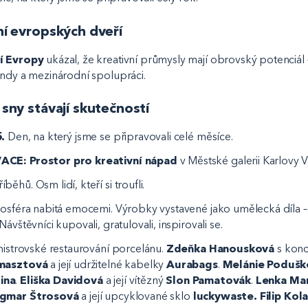
ání evropských dveří
ní Evropy
ukázal, že kreativní průmysly mají obrovský potenciál –
ondy a mezinárodní spolupráci.
e sny stávají skutečností
.
Den, na který jsme se připravovali celé měsíce.
ACE: Prostor pro kreativní nápad
v Městské galerii Karlovy V
ěhů. Osm lidí, kteří si troufli.
mosféra nabitá emocemi. Výrobky vystavené jako umělecká díla –
ávštěvníci kupovali, gratulovali, inspirovali se.
 mistrovské restaurování porcelánu.
Zdeňka Hanousková
s konc
masztová
a její udržitelné kabelky
Aurabags
.
Melánie Podušk
ina
.
Eliška Davidová
a její vítězný
Slon Pamatovák
.
Lenka Ma
gmar Štrosová
a její upcyklované sklo
luckywaste.
Filip Kola