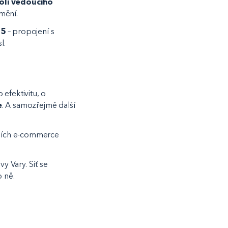
oli vedoucího
umění.
25
– propojení s
l.
 efektivitu, o
e
. A samozřejmě další
tších e-commerce
vy Vary. Síť se
o ně.