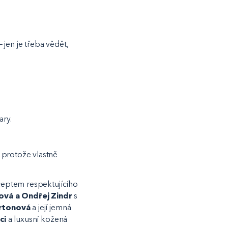
 jen je třeba vědět,
ary.
 protože vlastně
eptem respektujícího
ová a Ondřej Zindr
s
rtonová
a její jemná
ci
a luxusní kožená