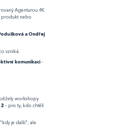
orovaný Agenturou 4K.
ní produkt nebo
 Podušková a Ondřej
co vzniká.
ektivní komunikaci
–
 běžely workshopy
 2
– pro ty, kdo chtěli
kdy je další", ale