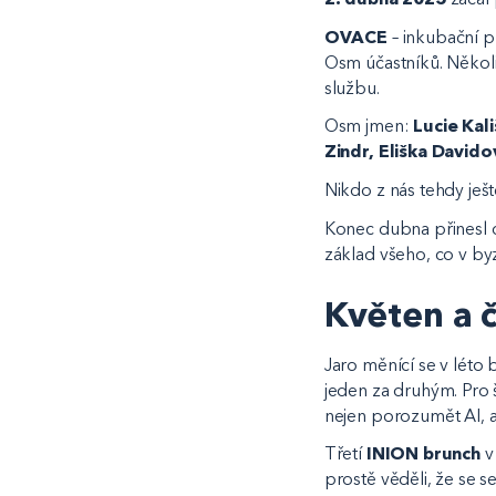
OVACE
– inkubační p
Osm účastníků. Několi
službu.
Osm jmen:
Lucie Kal
Zindr, Eliška David
Nikdo z nás tehdy ješt
Konec dubna přinesl 
základ všeho, co v b
Květen a č
Jaro měnící se v lét
jeden za druhým. Pro 
nejen porozumět AI, al
Třetí
INION brunch
v 
prostě věděli, že se s