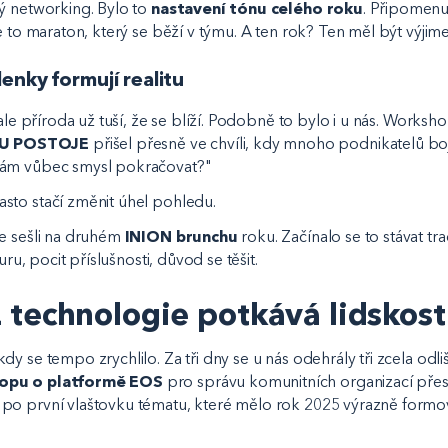
ý networking. Bylo to
nastavení tónu celého roku
. Připomenut
e to maraton, který se běží v týmu. A ten rok? Ten měl být výjim
enky formují realitu
 ale příroda už tuší, že se blíží. Podobně to bylo i u nás. Worksh
U POSTOJE
přišel přesně ve chvíli, kdy mnoho podnikatelů b
mám vůbec smysl pokračovat?"
sto stačí změnit úhel pohledu.
e sešli na druhém
INION brunchu
roku. Začínalo se to stávat trad
uru, pocit příslušnosti, důvod se těšit.
 technologie potkává lidskost
y se tempo zrychlilo. Za tři dny se u nás odehrály tři zcela odli
opu o platformě EOS
pro správu komunitních organizací pře
 po první vlaštovku tématu, které mělo rok 2025 výrazně formo