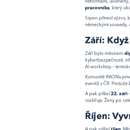
neformální, uvolněný
pracovníka
, který uk
Srpen přinesl výzvu, k
německými sousedy, u
Září: Když 
Září bylo měsícem
di
kyberbezpečnosti, in
AI workshop – tentok
Komunitě INIONu jsme
eventů v ČR. Protože
A pak přišel
22. září
rozšiřuje. Ženy po cel
Říjen: Vyv
A pak přišel
říjen
. Mě