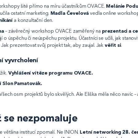
orkshopy šité přímo na míru účastníkům OVACE.
Melánie Pod
učila ostatní marketing.
Madla Čevelová
vedla online workshop
ikání
a konzultační den.
na
– závěrečný workshop OVACE zaměřený na
prezentaci a c
í o úspěchu či neúspěchu projektu. Účastníci se učili, jak stanovi
. Jak prezentovat svůj projekt tak, aby zaujal. Jak
věřit si
.
ní vyvrcholení
žik.
Vyhlášení vítěze programu OVACE.
jí Slon Pamatovák.
 Všech osm projektů bylo skvělých. Ale Eliška měla něco navíc – a
ž se nezpomaluje
e většina institucí zpomalí. Ne INION.
Letní networking 28. če