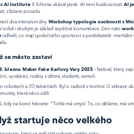
 AI Institute
8. března ukázal jasně: AI není budoucnost.
AI j
vat, zůstane pozadu.
esl dva intenzivní dny.
Workshop typologie osobnosti s Mi
í sobě i druhým je základ úspěšné komunikace. Den nato
work
e
odhalil, co mají společného sportovci a podnikatelé: mentální sí
ádu.
ž se město zastaví
9. března
.
Maker Faire Karlovy Vary 2025
– festival, který zap
ci, vynálezci, rodiny s dětmi, studenti, senioři.
o robotech a 3D tiskárnách. Byl o radosti z tvoření. O odvaze uk
unity, která něco sdílí.
nů, kdy na konci řeknete: "Tohle má smysl. To, co děláme, má smy
yž startuje něco velkého
program, který se měl stát srdcem celého roku.