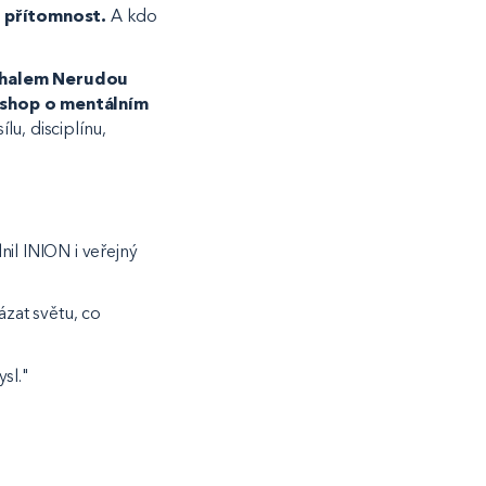
e přítomnost.
A kdo
chalem Nerudou
shop o mentálním
lu, disciplínu,
lnil INION i veřejný
ázat světu, co
sl."