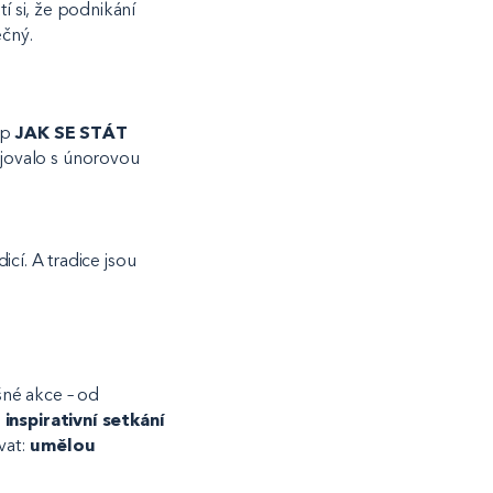
í si, že podnikání
ečný.
op
JAK SE STÁT
ojovalo s únorovou
icí. A tradice jsou
šné akce – od
s
inspirativní setkání
vat:
umělou