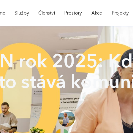
sme
Služby
Členství
Prostory
Akce
Projekty
N rok 2025: Kd
to stává komun