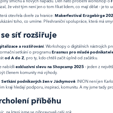
, plný smíchu a nových nápadů. Den nato proběhl workshop o
r
ázal, že vést tým není jen o tom říkat lidem, co mají dělat – je to 
terá otevřela dveře za hranice:
Makerfestival Erzgebirge 20
kázání toho, co umíme. Přeshraniční spolupráce, která má smys
se síť rozšiřuje
gitalizace a rozšiřování
. Workshopy o digitálních nástrojích pro
formační setkání o programu
Erasmus pro mladé podnikatel
rát
od A do Z
, pro ty, kdo chtěli začít úplně od začátku.
 nabídli
exkluzivní slevu na Shopcamp 2025
– jeden z nejvě
 být členem komunity má výhody.
–
Setkání podnikavých žen v Jáchymově
. INION není jen Karlo
ém kraji hledají podporu, inspiraci, komunitu. A my jsme tady pr
rcholení příběhu
síc, na který jsme se připravovali celý rok.