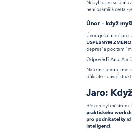
Nebyl to jen snídaňov
není osamělá cesta – j
Únor – když myšl
Února ještě není jaro,
ÚSPĚŠNÝM ZMĚNO
depresí a pocitem "
Odpověď? Ano. Ale ča
Na konci února jsme s
důležité – dávají strukt
Jaro: Když
Březen byl měsícem, kd
praktického worksh
pro podnikatelky
až
inteligenci
.