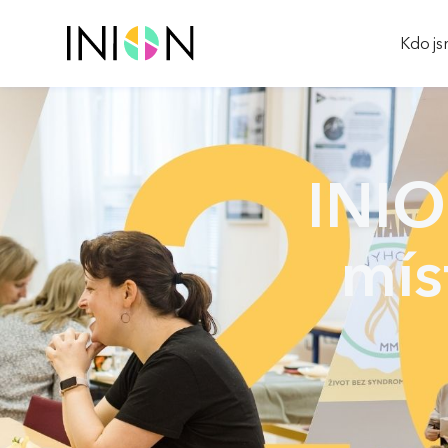
Kdo j
INIO
mís