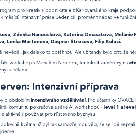
rogram pro kreativní podnikatele z Karlovarského kraje podp
k měsíců intenzivní práce. Jeden cíl: proměnit nápad ve funkč
išová, Zdeňka Hanousková, Kateřina Omasztová, Melánie
ová, Lenka Martonová, Dagmar Štrosová, Filip Kolaci.
ě nevěděl, jak daleko to dotáhnou. Ale už tehdy bylo cítit, že ně
další workshop s Michalem Nerudou, tentokrát zaměřený na
ef
yznysu děláme.
erven: Intenzivní příprava
o bylo obdobím
intenzivního vzdělávání
. Pro účastníky OVACE
širší komunitu pokračovala série AI workshopů –
level 1 a level
e aktivně ji používat pro růst svého byznysu.
polovině května už byl tak samozřejmou věcí, že se lidé neptali "
ejdeme.