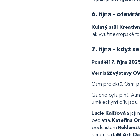
6. října – otevír
Kulatý stůl Kreativ
jak využít evropské f
7. října – když s
Pondělí 7. října 2025
Vernisáž výstavy OV
Osm projektů. Osm příb
Galerie byla plná. At
uměleckými díly jsou. N
Lucie Kališová
a její
pediatra.
Kateřina O
podcastem
Reklamšt
keramika
LiM Art
.
Da