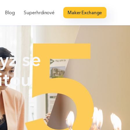
Blog
Superhrdinové
Maker Exchange
yž se
itou