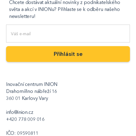
Chcete dostávat aktuální novinky z podnikatelského
světa a akcí v INIONu? Přihlaste se k odběru našeho
newsletteru!
Inovační centrum INION
Drahomířino nábřeží 16
360 01 Karlovy Vary
info@inion.cz
+420 778 009 016
IČO: 09590811