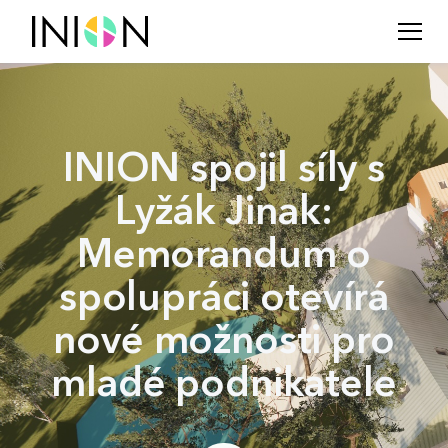
INION spojil síly s
Lyžák Jinak:
Memorandum o
spolupráci otevírá
nové možnosti pro
mladé podnikatele