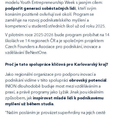
modelu Youth Entrepreneurship Week s jasným cílem:
podpořit generaci soběstačných lidí
, kteří svým
konáním pozitivně ovlivňují své okolí. Program se
zaměřuje na rozvoj podnikatelského myšlení a
kompetencí u studentů středních škol už od roku 2025.
V pilotním roce 2025-2026 bude program probíhat na 14
školách ve 14 regionech ČR a je společným projektem
Czech Founders a Asociace pro podnikání, inovace a
vzdělávání BeNextOne.
Proč je tato spolupráce klíčová pro Karlovarský kraj?
Jako regionální organizace pro podporu inovací a
podnikání vidíme v této spolupráci
obrovský potenciál
.
INION dlouhodobě buduje most mezi vzděláváním a
praxí, a právě programy jako Lyžák Jinak jsou ideálním
způsobem, jak
inspirovat mladé lidi k podnikavému
myšlení už během studia
.
“Naším posláním je provázet superhrdiny na jejich cestě