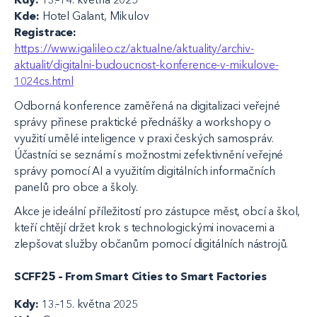
Kde:
Hotel Galant, Mikulov
Registrace:
https://www.igalileo.cz/aktualne/aktuality/archiv-
aktualit/digitalni-budoucnost-konference-v-mikulove-
1024cs.html
Odborná konference zaměřená na digitalizaci veřejné
správy přinese praktické přednášky a workshopy o
využití umělé inteligence v praxi českých samospráv.
Účastníci se seznámí s možnostmi zefektivnění veřejné
správy pomocí AI a využitím digitálních informačních
panelů pro obce a školy.
Akce je ideální příležitostí pro zástupce měst, obcí a škol,
kteří chtějí držet krok s technologickými inovacemi a
zlepšovat služby občanům pomocí digitálních nástrojů.
SCFF25 – From Smart Cities to Smart Factories
Kdy:
13.–15. května 2025