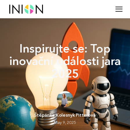
Inspirujte se: Top
inovační události jara
2025
Štěpánka Kolesnyk Pitterová
May 9, 2025