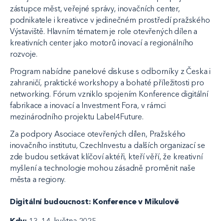
zástupce měst, veřejné správy, inovačních center,
podnikatele i kreativce v jedinečném prostředí pražského
Výstaviště. Hlavním tématem je role otevřených dílen a
kreativních center jako motorů inovací a regionálního
rozvoje.
Program nabídne panelové diskuse s odborníky z Česka i
zahraničí, praktické workshopy a bohaté příležitosti pro
networking. Fórum vzniklo spojením Konference digitální
fabrikace a inovací a Investment Fora, v rámci
mezinárodního projektu Label4Future.
Za podpory Asociace otevřených dílen, Pražského
inovačního institutu, CzechInvestu a dalších organizací se
zde budou setkávat klíčoví aktéři, kteří věří, že kreativní
myšlení a technologie mohou zásadně proměnit naše
města a regiony.
Digitální budoucnost: Konference v Mikulově
Kdy:
13.–14. května 2025