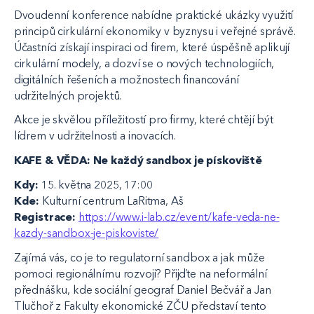
Dvoudenní konference nabídne praktické ukázky využití
principů cirkulární ekonomiky v byznysu i veřejné správě.
Účastníci získají inspiraci od firem, které úspěšně aplikují
cirkulární modely, a dozví se o nových technologiích,
digitálních řešeních a možnostech financování
udržitelných projektů.
Akce je skvělou příležitostí pro firmy, které chtějí být
lídrem v udržitelnosti a inovacích.
KAFE & VĚDA: Ne každý sandbox je pískoviště
Kdy:
15. května 2025, 17:00
Kde:
Kulturní centrum LaRitma, Aš
Registrace:
https://www.i-lab.cz/event/kafe-veda-ne-
kazdy-sandbox-je-piskoviste/
Zajímá vás, co je to regulatorní sandbox a jak může
pomoci regionálnímu rozvoji? Přijďte na neformální
přednášku, kde sociální geograf Daniel Bečvář a Jan
Tlučhoř z Fakulty ekonomické ZČU představí tento