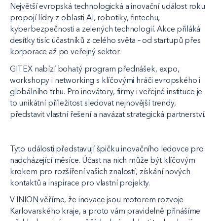
Největší evropská technologická a inovační událost roku
propojí lídry z oblasti AI, robotiky, fintechu,
kyberbezpečnosti a zelených technologií. Akce přiláká
desítky tisíc účastníků z celého světa – od startupů přes
korporace až po veřejný sektor.
GITEX nabízí bohatý program přednášek, expo,
workshopy i networking s klíčovými hráči evropského i
globálního trhu. Pro inovátory, firmy i veřejné instituce je
to unikátní příležitost sledovat nejnovější trendy,
představit vlastní řešení a navázat strategická partnerství.
Tyto události představují špičku inovačního ledovce pro
nadcházející měsíce. Účast na nich může být klíčovým
krokem pro rozšíření vašich znalostí, získání nových
kontaktů a inspirace pro vlastní projekty.
V INION věříme, že inovace jsou motorem rozvoje
Karlovarského kraje, a proto vám pravidelně přinášíme