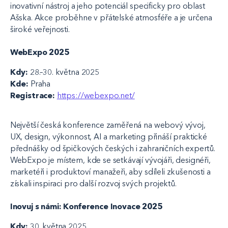
inovativní nástroj a jeho potenciál specificky pro oblast
Ašska. Akce proběhne v přátelské atmosféře a je určena
široké veřejnosti.
WebExpo 2025
Kdy:
28.–30. května 2025
Kde:
Praha
Registrace:
https://webexpo.net/
Největší česká konference zaměřená na webový vývoj,
UX, design, výkonnost, AI a marketing přináší praktické
přednášky od špičkových českých i zahraničních expertů.
WebExpo je místem, kde se setkávají vývojáři, designéři,
marketéři i produktoví manažeři, aby sdíleli zkušenosti a
získali inspiraci pro další rozvoj svých projektů.
Inovuj s námi: Konference Inovace 2025
Kdy:
30. května 2025