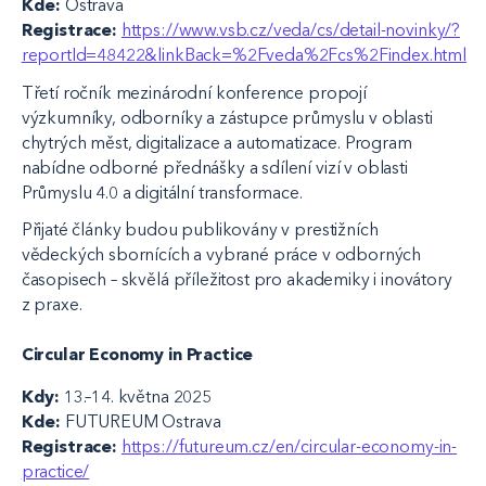
Kde:
Ostrava
Registrace:
https://www.vsb.cz/veda/cs/detail-novinky/?
reportId=48422&linkBack=%2Fveda%2Fcs%2Findex.html
Třetí ročník mezinárodní konference propojí
výzkumníky, odborníky a zástupce průmyslu v oblasti
chytrých měst, digitalizace a automatizace. Program
nabídne odborné přednášky a sdílení vizí v oblasti
Průmyslu 4.0 a digitální transformace.
Přijaté články budou publikovány v prestižních
vědeckých sbornících a vybrané práce v odborných
časopisech – skvělá příležitost pro akademiky i inovátory
z praxe.
Circular Economy in Practice
Kdy:
13.–14. května 2025
Kde:
FUTUREUM Ostrava
Registrace:
https://futureum.cz/en/circular-economy-in-
practice/