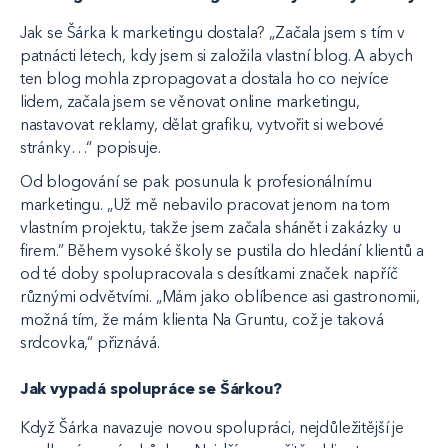
Jak se Šárka k marketingu dostala? „Začala jsem s tím v
patnácti letech, kdy jsem si založila vlastní blog. A abych
ten blog mohla zpropagovat a dostala ho co nejvíce
lidem, začala jsem se věnovat online marketingu,
nastavovat reklamy, dělat grafiku, vytvořit si webové
stránky…“ popisuje.
Od blogování se pak posunula k profesionálnímu
marketingu. „Už mě nebavilo pracovat jenom na tom
vlastním projektu, takže jsem začala shánět i zakázky u
firem.” Během vysoké školy se pustila do hledání klientů a
od té doby spolupracovala s desítkami značek napříč
různými odvětvími. „Mám jako oblíbence asi gastronomii,
možná tím, že mám klienta Na Gruntu, což je taková
srdcovka,“ přiznává.
Jak vypadá spolupráce se Šárkou?
Když Šárka navazuje novou spolupráci, nejdůležitější je