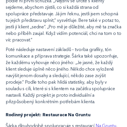
podle ní první schůzka. „Nejdřív se určitě s klienty
sejdeme, abychom zjistili, co si každá strana od
spolupráce představuje. Já jim řeknu, jestli jsem schopná
tu jejich představu splnit,“ vysvětluje. Bere také v potaz to,
jestli jí klient „sedne”. „Pro mě je důležité, aby mě ta značka
nebo příběh zaujal. Když vidím potenciál, chci na tom o to
víc pracovat.“
Poté následuje nastavení základů – tvorba grafiky, tón
komunikace a příprava strategie. Šárka také upozorňuje,
že každému vyhovuje něco jiného: „Je jasné, že každý
klient sleduje úplně něco jiného. Někdo chce vyloženě
navýšit jenom dosahy a sledující, někdo zase zvýšit
prodeje.“ Podle toho pak hlídá statistiky, aby byly v
souladu s cíli, které si s klientem na začátku spolupráce
nastavili. Každý projekt je proto individuální a
přizpůsobený konkrétním potřebám klienta.
Rodinný projekt: Restaurace Na Gruntu
Šárka dlouhodobě spolupracuje s restaurací
Na Gruntu
,