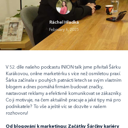
Ráchel Hladká
February 6, 2025
V 52. díle našeho podcastu INION talk jsme přivítali Šárku
Kurákovou, online marketérku s více než osmiletou praxí.
Šárka začínala v pouhých patnácti letech se svým vlastním
blogem a dnes pomáhá firmám budovat značky,
nastavovat reklamy a efektivně komunikovat se zákazníky.
Co ji motivuje, na čem aktuálně pracuje a jaké tipy má pro
podnikatele? To vše a ještě víc se dozvíte v našem
rozhovoru!
Od blogování k marketingu: Začátky Šárčiny kariéry