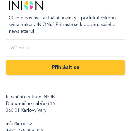
Chcete dostávat aktuální novinky z podnikatelského
světa a akcí v INIONu? Přihlaste se k odběru našeho
newsletteru!
Inovační centrum INION
Drahomířino nábřeží 16
360 01 Karlovy Vary
info@inion.cz
+420 778 009 016