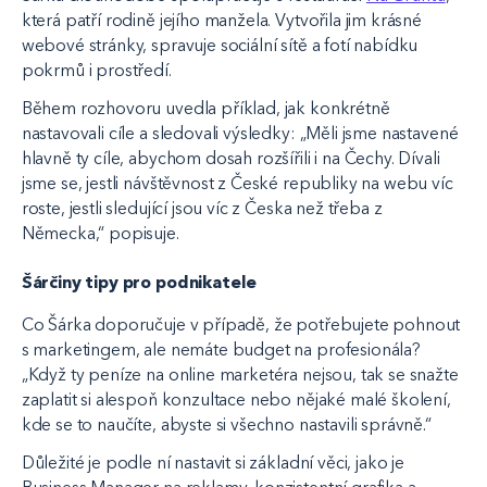
která patří rodině jejího manžela. Vytvořila jim krásné
webové stránky, spravuje sociální sítě a fotí nabídku
pokrmů i prostředí.
Během rozhovoru uvedla příklad, jak konkrétně
nastavovali cíle a sledovali výsledky: „Měli jsme nastavené
hlavně ty cíle, abychom dosah rozšířili i na Čechy. Dívali
jsme se, jestli návštěvnost z České republiky na webu víc
roste, jestli sledující jsou víc z Česka než třeba z
Německa,“ popisuje.
Šárčiny tipy pro podnikatele
Co Šárka doporučuje v případě, že potřebujete pohnout
s marketingem, ale nemáte budget na profesionála?
„Když ty peníze na online marketéra nejsou, tak se snažte
zaplatit si alespoň konzultace nebo nějaké malé školení,
kde se to naučíte, abyste si všechno nastavili správně.“
Důležité je podle ní nastavit si základní věci, jako je