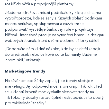
rozšíří do větší a propojenější platformy.
„Budeme sdružovat místní podnikatelky z kraje, chceme
vytvořit prostor, kde se ženy z různých oblastí podnikání
mohou setkávat, spolupracovat a navzájem se
podporovat,“ vysvětluje Šárka. Její role v projektu je
klíčová – intenzivně pracuje na vytvoření brandu a designu
webových stránek, které s vámi budeme už brzy sdílet!
„Doporučte nám klidně někoho, kdo by se chtěl zapojit
do přednášek nebo celkově do té komunity. Budeme
jenom rádi,“ vzkazuje.
Marketingové trendy
Na závěr jsme se Šárky zeptali, jaké trendy sleduje v
marketingu. Její odpověď možná překvapí: TikTok. „Teď
se u klientů hrozně moc vyplatilo sledovat trendy na
TikToku. Ty dosahy rostou úplně neskutečně. Je to dobrý
pro zviditelnění značky.“