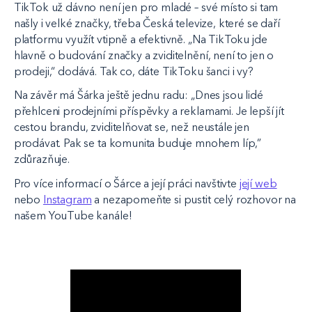
TikTok už dávno není jen pro mladé – své místo si tam
našly i velké značky, třeba Česká televize, které se daří
platformu využít vtipně a efektivně. „Na TikToku jde
hlavně o budování značky a zviditelnění, není to jen o
prodeji,“ dodává. Tak co, dáte TikToku šanci i vy?
Na závěr má Šárka ještě jednu radu: „Dnes jsou lidé
přehlceni prodejními příspěvky a reklamami. Je lepší jít
cestou brandu, zviditelňovat se, než neustále jen
prodávat. Pak se ta komunita buduje mnohem líp,”
zdůrazňuje.
Pro více informací o Šárce a její práci navštivte
její web
nebo
Instagram
a nezapomeňte si pustit celý rozhovor na
našem YouTube kanále!