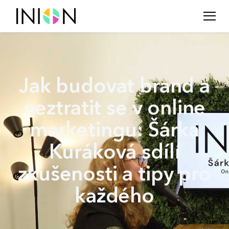
Jak budovat brand a
neztratit se v online
marketingu: Šárka
Kuráková sdílí
zkušenosti a tipy pro
každého