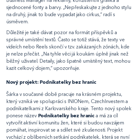
Business Manager na reklamy, konzistentní grafika a
sjednocené fonty a barvy. „Nepřeskakujte z jednoho stylu
na druhý, jinak to bude vypadat jako cirkus,“ radí s
úsměvem.
Důležité je také dávat pozor na formát příspěvků a
správné umístění textů. Často se totiž stává, že texty ve
videích nebo Reels skončí v tzv. zakázaných zónách, kde
je nelze přečíst. „Na tyhle věci já koukám úplně jinak než
běžný uživatel. Detaily, jako špatně umístěný text, mohou
kazit celkový dojem,“ upozorňuje.
Nový projekt: Podnikatelky bez hranic
Šárka v současné době pracuje na krásném projektu,
který vzniká ve spolupráci s INIONem, CzechInvestem a
podnikatelkami z Karlovarského kraje. Tento nový spolek
ponese název
Podnikatelky bez hranic
a má za cíl
vytvořit aktivní komunitu žen, které si budou navzájem
pomáhat, inspirovat se a sdílet své zkušenosti. Projekt
vychází z oblíbených setkání podnikatelek, která se nyní