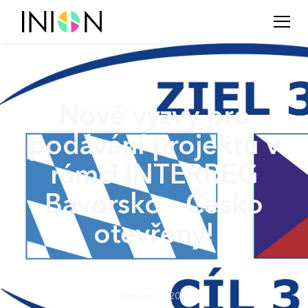
Nové výzvy pro
podávání projektů v
rámci INTERREG
Bavorsko – Česko
otevřeny!
January 28, 2025