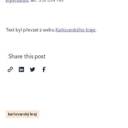
egrensis.eu
, tel.: 353 034 143
Text byl převzat z webu
Karlovarského kraje.
Share this post
karlovarský kraj