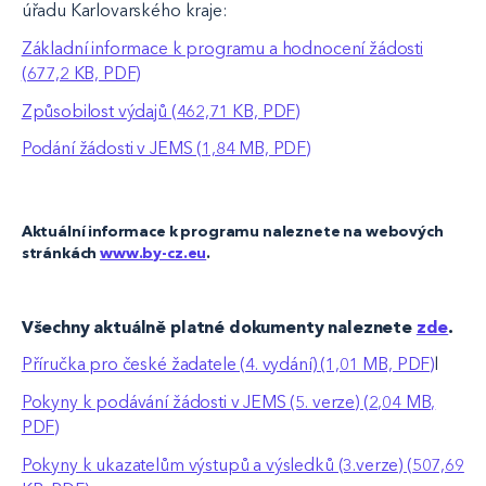
úřadu Karlovarského kraje:
Základní informace k programu a hodnocení žádosti
(677,2 KB, PDF)
Způsobilost výdajů (462,71 KB, PDF)
Podání žádosti v JEMS (1,84 MB, PDF)
Aktuální informace k programu naleznete na webových
stránkách
www.by-cz.eu
.
Všechny aktuálně platné dokumenty naleznete
zde
.
Příručka pro české žadatele (4. vydání) (1,01 MB, PDF)
l
Pokyny k podávání žádosti v JEMS (5. verze) (2,04 MB,
PDF)
Pokyny k ukazatelům výstupů a výsledků (3.verze) (507,69