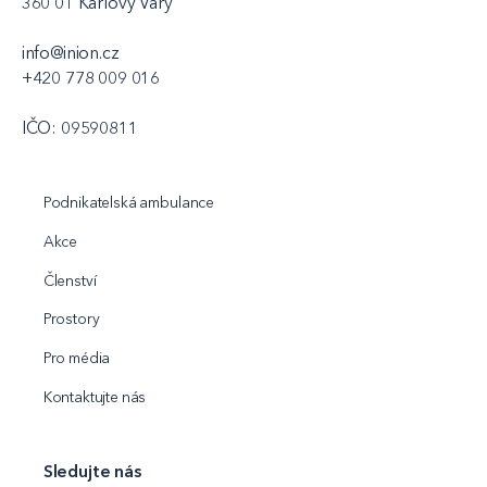
360 01 Karlovy Vary
info@inion.cz
+420 778 009 016
IČO: 09590811
Podnikatelská ambulance
Akce
Členství
Prostory
Pro média
Kontaktujte nás
Sledujte nás