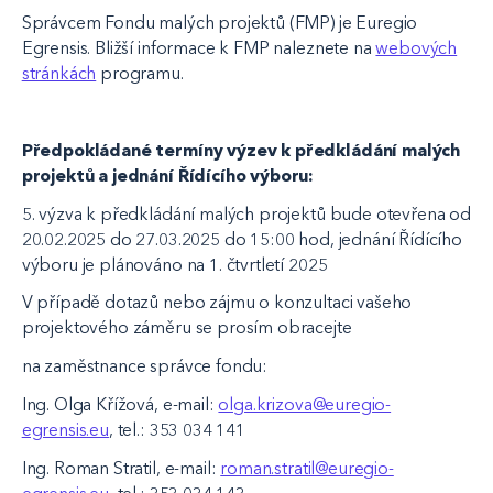
Správcem Fondu malých projektů (FMP) je Euregio
Egrensis. Bližší informace k FMP naleznete na
webových
stránkách
programu.
Předpokládané termíny výzev k předkládání malých
projektů a jednání Řídícího výboru:
5. výzva k předkládání malých projektů bude otevřena od
20.02.2025 do 27.03.2025 do 15:00 hod, jednání Řídícího
výboru je plánováno na 1. čtvrtletí 2025
V případě dotazů nebo zájmu o konzultaci vašeho
projektového záměru se prosím obracejte
na zaměstnance správce fondu:
Ing. Olga Křížová, e-mail:
olga.krizova@euregio-
egrensis.eu
, tel.: 353 034 141
Ing. Roman Stratil, e-mail:
roman.stratil@euregio-