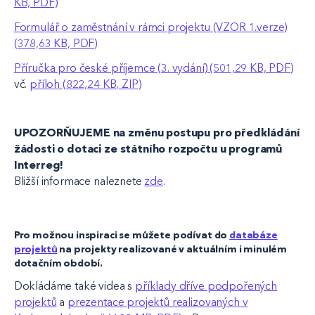
KB, PDF)
Formulář o zaměstnání v rámci projektu (VZOR 1.verze)
(378,63 KB, PDF)
Příručka pro české příjemce (3. vydání) (501,29 KB, PDF)
vč.
příloh (822,24 KB, ZIP)
UPOZORŇUJEME na změnu postupu pro předkládání
žádosti o dotaci ze státního rozpočtu u programů
Interreg!
Bližší informace naleznete
zde
.
Pro možnou inspiraci se můžete podívat do
databáze
projektů
na projekty realizované v aktuálním i minulém
dotačním období.
Dokládáme také videa s
příklady dříve podpořených
projektů​
a
prezentace projektů realizovaných v