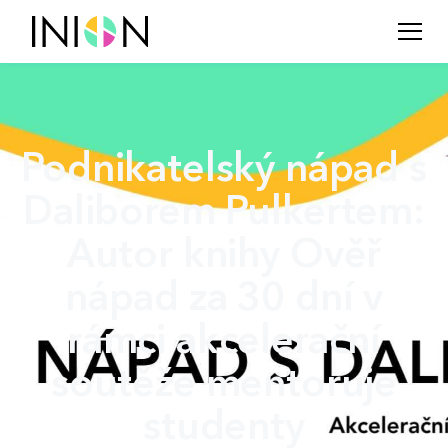
Podnikatelský nápad s
Daliborem Pulkertem:
Autor knihy Ověř
nápad za 30 dní v
rámci akcelerační
soutěže mentoruje
studenty