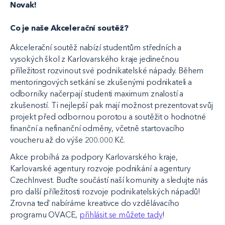
Novak!
Co je naše Akcelerační soutěž?
Akcelerační soutěž nabízí studentům středních a
vysokých škol z Karlovarského kraje jedinečnou
příležitost rozvinout své podnikatelské nápady. Během
mentoringových setkání se zkušenými podnikateli a
odborníky načerpají studenti maximum znalostí a
zkušeností. Ti nejlepší pak mají možnost prezentovat svůj
projekt před odbornou porotou a soutěžit o hodnotné
finanční a nefinanční odměny, včetně startovacího
voucheru až do výše 200.000 Kč.
Akce probíhá za podpory Karlovarského kraje,
Karlovarské agentury rozvoje podnikání a agentury
CzechInvest. Buďte součástí naší komunity a sledujte nás
pro další příležitosti rozvoje podnikatelských nápadů!
Zrovna teď nabíráme kreativce do vzdělávacího
programu OVACE,
přihlásit se můžete tady
!