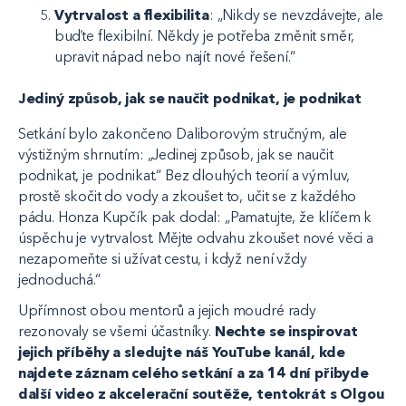
Vytrvalost a flexibilita
: „Nikdy se nevzdávejte, ale
buďte flexibilní. Někdy je potřeba změnit směr,
upravit nápad nebo najít nové řešení.“
Jediný způsob, jak se naučit podnikat, je podnikat
Setkání bylo zakončeno Daliborovým stručným, ale
výstižným shrnutím: „Jedinej způsob, jak se naučit
podnikat, je podnikat.“ Bez dlouhých teorií a výmluv,
prostě skočit do vody a zkoušet to, učit se z každého
pádu. Honza Kupčík pak dodal: „Pamatujte, že klíčem k
úspěchu je vytrvalost. Mějte odvahu zkoušet nové věci a
nezapomeňte si užívat cestu, i když není vždy
jednoduchá.“
Upřímnost obou mentorů a jejich moudré rady
rezonovaly se všemi účastníky.
Nechte se inspirovat
jejich příběhy a sledujte náš YouTube kanál, kde
najdete záznam celého setkání a za 14 dní přibyde
další video z akcelerační soutěže, tentokrát s Olgou