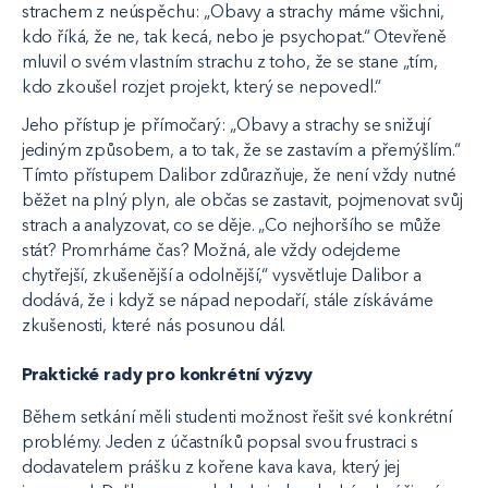
strachem z neúspěchu: „Obavy a strachy máme všichni,
kdo říká, že ne, tak kecá, nebo je psychopat.“ Otevřeně
mluvil o svém vlastním strachu z toho, že se stane „tím,
kdo zkoušel rozjet projekt, který se nepovedl.“
Jeho přístup je přímočarý: „Obavy a strachy se snižují
jediným způsobem, a to tak, že se zastavím a přemýšlím.“
Tímto přístupem Dalibor zdůrazňuje, že není vždy nutné
běžet na plný plyn, ale občas se zastavit, pojmenovat svůj
strach a analyzovat, co se děje. „Co nejhoršího se může
stát? Promrháme čas? Možná, ale vždy odejdeme
chytřejší, zkušenější a odolnější,“ vysvětluje Dalibor a
dodává, že i když se nápad nepodaří, stále získáváme
zkušenosti, které nás posunou dál.
Praktické rady pro konkrétní výzvy
Během setkání měli studenti možnost řešit své konkrétní
problémy. Jeden z účastníků popsal svou frustraci s
dodavatelem prášku z kořene kava kava, který jej