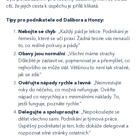
cítí, že jejich cesta k úspěchu je příliš klikatá.
Tipy pro podnikatele od Dalibora a Honzy:
Nebojte se chyb
: „Každý pád je lekce. Podnikání je
řemeslo, které se učí praxí. Žádná teorie vás nenaučí
to, co reálné pokusy a pády.“
Obavy jsou normální
: „Všichni máme strachy.
Důležité je zastavit se, pojmenovat je a přemýšlet, co
nejhoršího se může stát. Většinou to není tak strašné,
jak se zdá.“
Ověřujte nápady rychle a levně
: „Neinvestujte
roky do něčeho, co možná nefunguje. Ověřte
nápad co nejrychleji a s minimálními náklady. To,
jestli funguje, poznáte rychle.“
Delegujte a spolupracujte
: „Nepokoušejte se
dělat všechno sami. Podnikání je týmová práce.
Úspěšný podnikatel je ten, kdo dokáže delegovat a
rozpoznat silné stránky ostatních.“