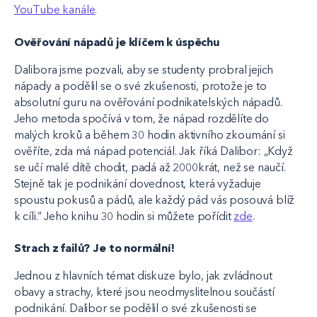
YouTube kanále
.
Ověřování nápadů je klíčem k úspěchu
Dalibora jsme pozvali, aby se studenty probral jejich
nápady a podělil se o své zkušenosti, protože je to
absolutní guru na ověřování podnikatelských nápadů.
Jeho metoda spočívá v tom, že nápad rozdělíte do
malých kroků a během 30 hodin aktivního zkoumání si
ověříte, zda má nápad potenciál. Jak říká Dalibor: „Když
se učí malé dítě chodit, padá až 2000krát, než se naučí.
Stejně tak je podnikání dovednost, která vyžaduje
spoustu pokusů a pádů, ale každý pád vás posouvá blíž
k cíli.“ Jeho knihu 30 hodin si můžete pořídit
zde
.
Strach z failů? Je to normální!
Jednou z hlavních témat diskuze bylo, jak zvládnout
obavy a strachy, které jsou neodmyslitelnou součástí
podnikání. Dalibor se podělil o své zkušenosti se