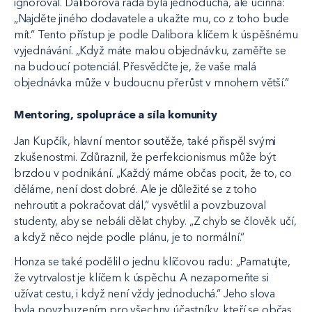
ignoroval. Daliborova rada byla jednoduchá, ale účinná:
„Najděte jiného dodavatele a ukažte mu, co z toho bude
mít.“ Tento přístup je podle Dalibora klíčem k úspěšnému
vyjednávání. „Když máte malou objednávku, zaměřte se
na budoucí potenciál. Přesvědčte je, že vaše malá
objednávka může v budoucnu přerůst v mnohem větší.“
Mentoring, spolupráce a síla komunity
Jan Kupčík, hlavní mentor soutěže, také přispěl svými
zkušenostmi. Zdůraznil, že perfekcionismus může být
brzdou v podnikání. „Každý máme občas pocit, že to, co
děláme, není dost dobré. Ale je důležité se z toho
nehroutit a pokračovat dál,“ vysvětlil a povzbuzoval
studenty, aby se nebáli dělat chyby. „Z chyb se člověk učí,
a když něco nejde podle plánu, je to normální.“
Honza se také podělil o jednu klíčovou radu: „Pamatujte,
že vytrvalost je klíčem k úspěchu. A nezapomeňte si
užívat cestu, i když není vždy jednoduchá.“ Jeho slova
byla povzbuzením pro všechny účastníky, kteří se občas