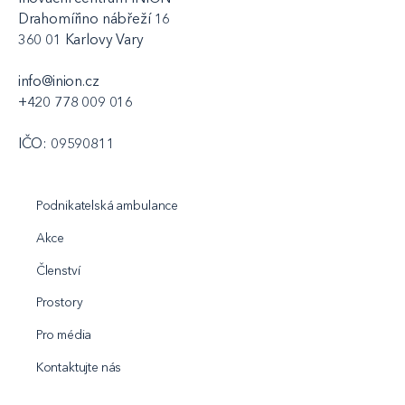
Drahomířino nábřeží 16
360 01 Karlovy Vary
info@inion.cz
+420 778 009 016
IČO: 09590811
Podnikatelská ambulance
Akce
Členství
Prostory
Pro média
Kontaktujte nás