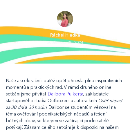
Ráchel Hladká
September 20, 2024
Naše akcelerační soutěž opět přinesla plno inspirativních
momentů a praktických rad. V rámci druhého online
setkání jsme přivítali
Dalibora Pulkerta
, zakladatele
startupového studia Outboxers a autora knih
Ověř nápad
za 30 dní
a
30 hodin
. Dalibor se studentům věnoval na
téma ověřování podnikatelských nápadů a řešení
běžných obav, se kterými se začínající podnikatelé
potýkají. Záznam celého setkání je k dispozici na našem