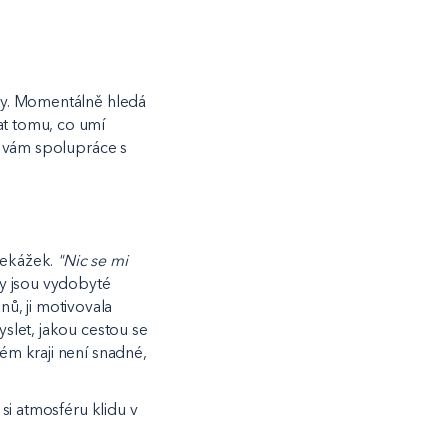
ahy. Momentálně hledá
at tomu, co umí
by vám spolupráce s
řekážek.
"Nic se mi
y jsou vydobyté
ů, ji motivovala
yslet, jakou cestou se
kém kraji není snadné,
 si atmosféru klidu v