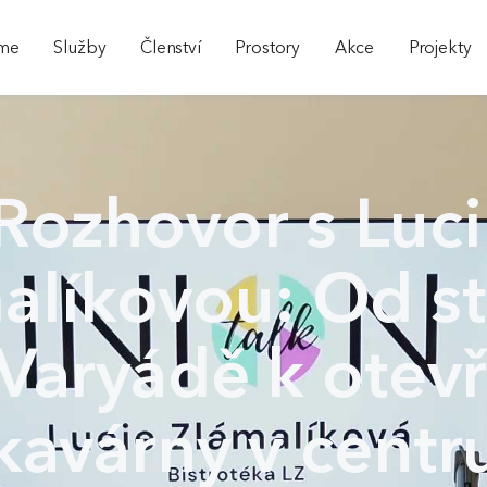
sme
Služby
Členství
Prostory
Akce
Projekty
Rozhovor s Luci
alíkovou: Od s
Varyádě k otev
kavárny v centr