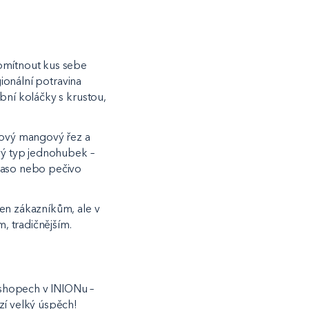
romítnout kus sebe
gionální potravina
bní koláčky s krustou,
pkový mangový řez a
ový typ jednohubek –
 maso nebo pečivo
jen zákazníkům, ale v
m, tradičnějším.
kshopech v INIONu –
zí velký úspěch!