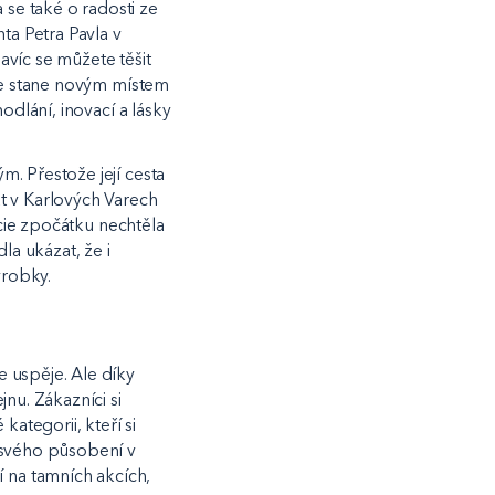
se také o radosti ze
ta Petra Pavla v
avíc se můžete těšit
 se stane novým místem
odlání, inovací a lásky
. Přestože její cesta
t v Karlových Varech
ucie zpočátku nechtěla
dla ukázat, že i
ýrobky.
 uspěje. Ale díky
nu. Zákazníci si
ategorii, kteří si
 svého působení v
 na tamních akcích,