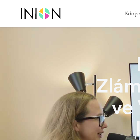
Kdo j
Zlám
ve 