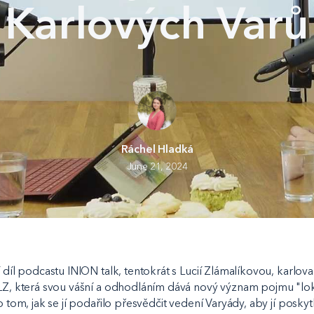
Karlových Varů
Ráchel Hladká
June 21, 2024
í díl podcastu INION talk, tentokrát s Lucií Zlámalíkovou, karlo
 LZ, která svou vášní a odhodláním dává nový význam pojmu "lok
o tom, jak se jí podařilo přesvědčit vedení Varyády, aby jí poskytli