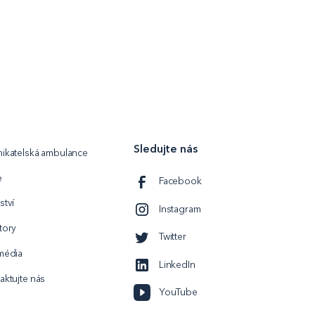
Sledujte nás
ikatelská ambulance
e
Facebook
ství
Instagram
tory
Twitter
média
LinkedIn
aktujte nás
YouTube