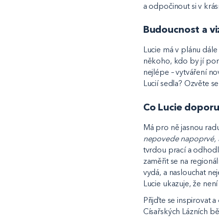
a odpočinout si v krás
Budoucnost a vi
Lucie má v plánu dále
někoho, kdo by jí pom
nejlépe – vytváření no
Lucií sedla? Ozvěte s
Co Lucie doporu
Má pro ně jasnou radu
nepovede napoprvé, a
tvrdou prací a odhodl
zaměřit se na regionál
vydá, a naslouchat nej
Lucie ukazuje, že nen
Přijďte se inspirovat a
Císařských Lázních bě