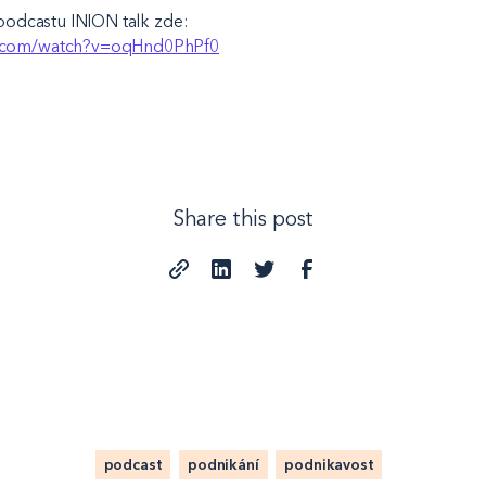
 podcastu INION talk zde:
e.com/watch?v=oqHnd0PhPf0
Share this post
podcast
podnikání
podnikavost