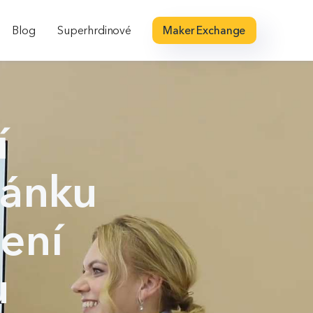
Blog
Superhrdinové
Maker Exchange
í
tánku
ření
u