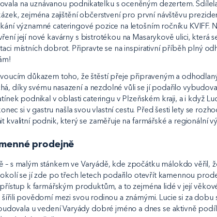
vala na uznávanou podnikatelku s oceněným dezertem. Sdílela 
kázek, zejména zajištění občerstvení pro první návštěvu preziden
skání významné cateringové pozice na letošním ročníku KVIFF. N
ření její nové kavárny s bistrotékou na Masarykově ulici, která
aci místních dobrot. Připravte se na inspirativní příběh plný odh
nám!
živoucím důkazem toho, že štěstí přeje připraveným a odhodlaným
á, díky svému nasazení a nezdolné vůli se jí podařilo vybudova
atínek podnikal v oblasti cateringu v Plzeňském kraji, a i když L
akonec si v gastru našla svou vlastní cestu. Před šesti lety se rozho
t kvalitní podnik, který se zaměřuje na farmářské a regionální v
amenné prodejně
ě – s malým stánkem ve Varyádě, kde zpočátku málokdo věřil, že
okolí se jí zde po třech letech podařilo otevřít kamennou prodej
 přístup k farmářským produktům, a to zejména lidé v její věkové k
 šířili povědomí mezi svou rodinou a známými. Lucie si za dobu
ovala u vedení Varyády dobré jméno a dnes se aktivně podílí