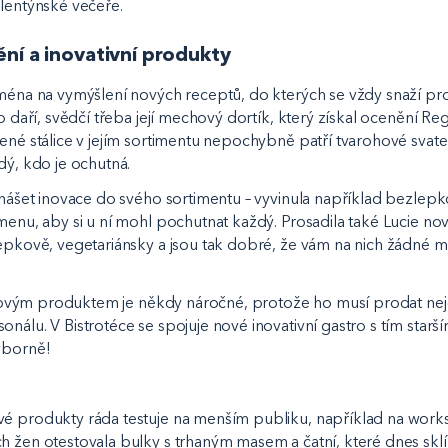
alentýnské večeře.
ní a inovativní produkty
jména na vymýšlení nových receptů, do kterých se vždy snaží p
to daří, svědčí třeba její mechový dortík, který získal ocenění Re
bené stálice v jejím sortimentu nepochybně patří tvarohové svate
ždý, kdo je ochutná.
řinášet inovace do svého sortimentu – vyvinula například bezle
 menu, aby si u ní mohl pochutnat každý. Prosadila také Lucie n
lepkově, vegetariánsky a jsou tak dobré, že vám na nich žádné
 s novým produktem je někdy náročné, protože ho musí prodat ne
nálu. V Bistrotéce se spojuje nové inovativní gastro s tím starší
ýborně!
vé produkty ráda testuje na menším publiku, například na wor
h žen otestovala bulky s trhaným masem a čatní, které dnes sklí