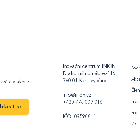
Inovační centrum INION
Podn
Drahomířino nábřeží 16
Akc
360 01 Karlovy Vary
světa a akcí v
Člen
info@inion.cz
Pros
+420 778 009 016
Pro 
IČO: 09590811
Kont