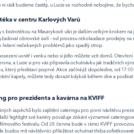
 ni rádi budeme častěji, u Lucie se rozhodně nebojíme, že bych
téka v centru Karlových Varů
 s bistrotékou na Masarykově ulici je dalším velkým krokem na j
vyžadoval obrovské úsilí – od procesu rekolaudace prodejny na r
 po řešení nečekaných problémů jako spadlý strop.
sezení uvnitř i venku nebo si jídlo můžete vzít domů. Otevření s
ervna, a Lucie si pro vás připravila ochutnávku jak tradičních vý
, který představí poprvé. Akce začíná již dopoledne, od 17:00 j
stní kapely, můžete tedy dorazit kdykoli během dne a podívat
ng pro prezidenta a kavárna na KVIFF
iných úspěchů bylo zajištění cateringu pro první návštěvu prezid
další highlight své kariéry považuje získání významné cateringov
filmového festivalu. Od 28. června bude v rámci KVIFF provozov
de budou mít návštěvníci příležitost ochutnat třeba sofistikovan