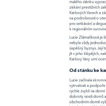
malého stánku vypraco
získání prestižních za
Karlových Varech a zí
na podrobnosti o otev
pro setkávání a degust
k regionálním surovi
Lucie Zlámalíková je 
nebyla vždy jednoduch
úspěšný byznys. Její t
jít v jeho šlépějích, n
Karlovy Vary umí oceni
Od stánku ke k
Lucie začínala skromn
vytrvalosti a podpoře 
rychle zvykli na denní
dobroty nosili domů a
obchodním domě vybud