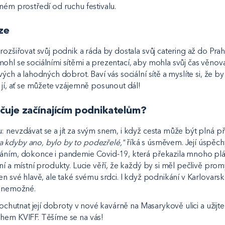
ném prostředí od ruchu festivalu.
ze
 rozšiřovat svůj podnik a ráda by dostala svůj catering až do Pr
ohl se sociálními sítěmi a prezentací, aby mohla svůj čas věnov
vých a lahodných dobrot. Baví vás sociální sítě a myslíte si, že 
e jí, ať se můžete vzájemně posunout dál!
čuje začínajícím podnikatelům?
: nevzdávat se a jít za svým snem, i když cesta může být plná p
 kdyby ano, bylo by to podezřelé,"
říká s úsměvem. Její úspěch
áním, dokonce i pandemie Covid-19, která překazila mnoho plán
ní a místní produkty. Lucie věří, že každý by si měl pečlivě prom
en své hlavě, ale také svému srdci. I když podnikání v Karlovars
í nemožné.
 ochutnat její dobroty v nové kavárně na Masarykově ulici a užijte
hem KVIFF. Těšíme se na vás!