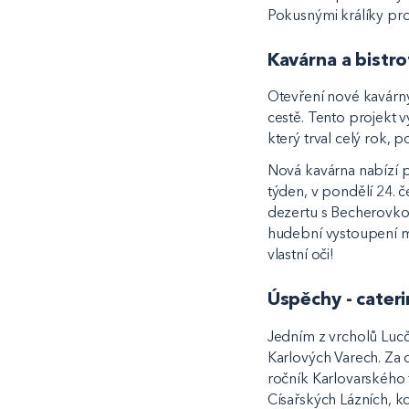
Pokusnými králíky pro
Kavárna a bistro
Otevření nové kavárny
cestě. Tento projekt 
který trval celý rok,
Nová kavárna nabízí po
týden, v pondělí 24. č
dezertu s Becherovkou
hudební vystoupení mí
vlastní oči!
Úspěchy - cateri
Jedním z vrcholů Lucč
Karlových Varech. Za 
ročník Karlovarského 
Císařských Lázních, k