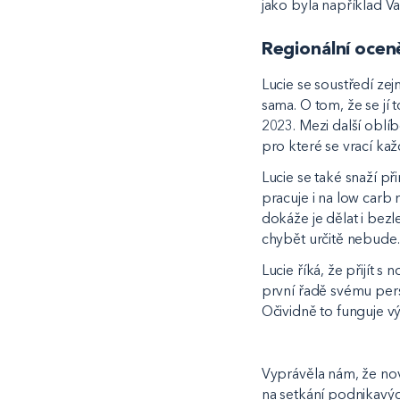
jako byla například V
Regionální oceně
Lucie se soustředí ze
sama. O tom, že se jí 
2023. Mezi další oblí
pro které se vrací ka
Lucie se také snaží p
pracuje i na low carb
dokáže je dělat i bez
chybět určitě nebude.
Lucie říká, že přijít
první řadě svému perso
Očividně to funguje v
Vyprávěla nám, že no
na setkání podnikavýc