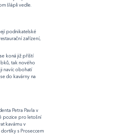
om šlápli vedle.
ejí podnikatelské
estaurační zařízení,
e koná již příští
robků, tak nového
i navíc obohatí
 se do kavárny na
enta Petra Pavla v
é pozice pro letošní
at kavárnu v
é dortíky s Proseccem