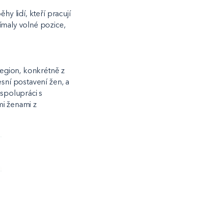
ěhy lidí, kteří pracují
ímaly volné pozice,
egion, konkrétně z
esní postavení žen, a
 spolupráci s
ími ženami z