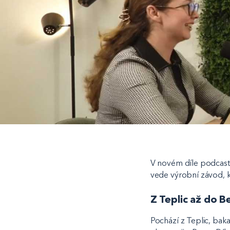
V novém díle podcastu
vede výrobní závod, k
Z Teplic až do Be
Pochází z Teplic, baka