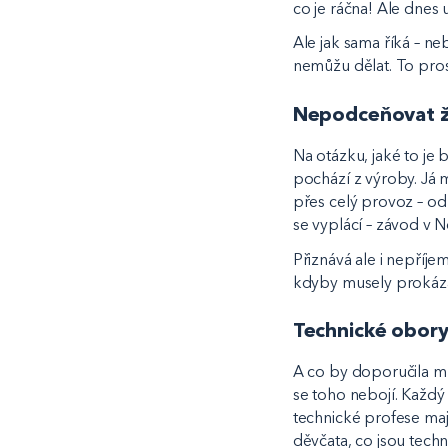
co je ráčna! Ale dnes 
Ale jak sama říká – ne
nemůžu dělat. To prostě
Nepodceňovat ž
Na otázku, jaké to je 
pochází z výroby. Já 
přes celý provoz – od 
se vyplácí – závod v N
Přiznává ale i nepříjem
kdyby musely prokázat
Technické obory
A co by doporučila ml
se toho nebojí. Každý 
technické profese maj
děvčata, co jsou techn