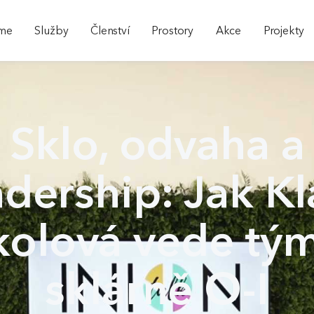
sme
Služby
Členství
Prostory
Akce
Projekty
Sklo, odvaha a
adership: Jak Kl
kolová vede tým
sklárně O-I