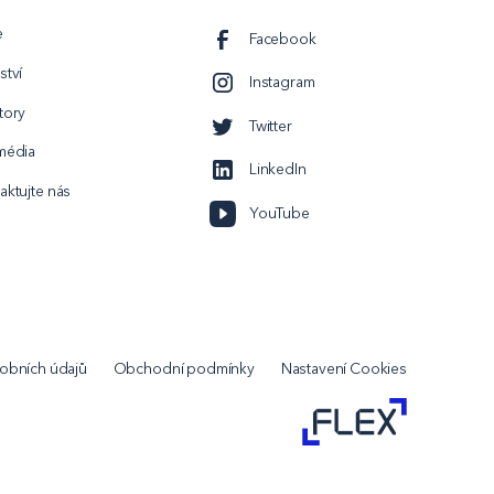
e
Facebook
ství
Instagram
tory
Twitter
média
LinkedIn
aktujte nás
YouTube
obních údajů
Obchodní podmínky
Nastavení Cookies