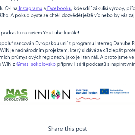
du O-I na
Instagramu
a
Facebooku
, kde sdílí zákulisí výroby, příb
ího. A pokud byste se chtěli dozvědět ještě víc nebo by vás zaj
díl podcastu na našem YouTube kanále!
e spolufinancován Evropskou unií z programu Interreg Danube R
WIN je nadnárodním projektem, který si dává za cíl zlepšit prof
ních průmyslových regionech, jako je i ten náš. A proto jsme ve
u WIN z
@mas_sokolovsko
připravili sérii podcastů s inspirativn
Share this post