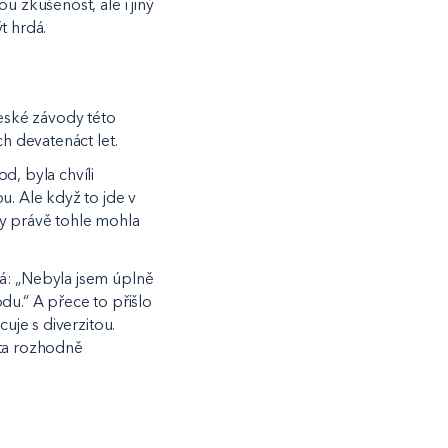
u zkušenost, ale i jiný
t hrdá.
české závody této
h devatenáct let.
d, byla chvíli
u. Ale když to jde v
by právě tohle mohla
vá: „Nebyla jsem úplně
du.“ A přece to přišlo
uje s diverzitou.
zita rozhodně