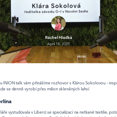
Ráchel Hladká
April 18, 2025
 INION talk vám přinášíme rozhovor s Klárou Sokolovou – inspir
de se denně vyrobí přes milion skleněných lahví.
rlína
láře vystudovala v Liberci se specializací na netkané textilie, p