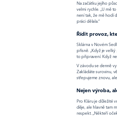
Na začátku jejího půs
velmi rychle. „U mě to
není tak, že mě hodí d
práci dělala.“
Řídit provoz, kt
Sklárna v Novém Sedle 
přísně. „Když je velký
to připravení. Když ne
V závodu se denně vyro
Zakládáte surovinu, vě
střepujeme znovu, ale
Nejen výroba, ale
Pro Kláru je důležité 
děje, ale hlavně tam má
respekt. „Někteří oček