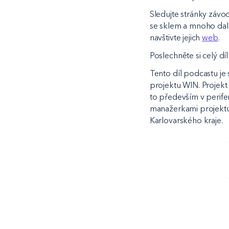
Sledujte stránky závo
se sklem a mnoho dalš
navštivte jejich
web
.
Poslechněte si celý 
Tento díl podcastu j
projektu WIN. Projekt 
to především v perifer
manažerkami projekt
Karlovarského kraje.