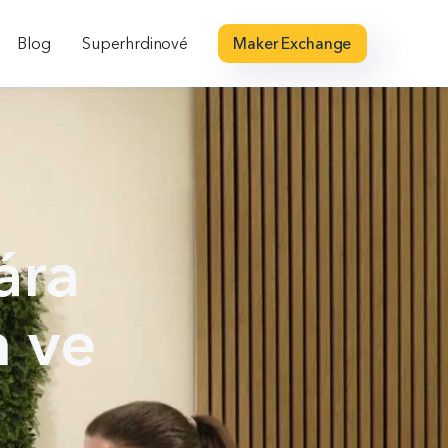
Blog
Superhrdinové
Maker Exchange
ára
 ve