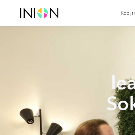
Kdo j
le
So