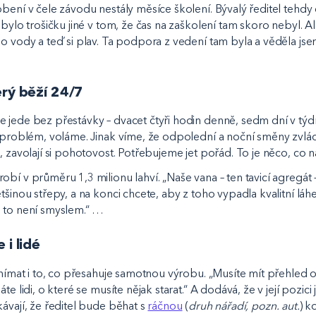
obení v čele závodu nestály měsíce školení. Bývalý ředitel tehd
 bylo trošičku jiné v tom, že čas na zaškolení tam skoro nebyl. A
o vody a teď si plav. Ta podpora z vedení tam byla a věděla jsem
erý běží 24/7
jede bez přestávky – dvacet čtyři hodin denně, sedm dní v týdnu
 problém, voláme. Jinak víme, že odpolední a noční směny zvládno
, zavolají si pohotovost. Potřebujeme jet pořád. To je něco, co nás
bí v průměru 1,3 milionu lahví. „Naše vana – ten tavicí agregát 
tšinou střepy, a na konci chcete, aby z toho vypadla kvalitní láh
 to není smyslem.“ …
 i lidé
vnímat i to, co přesahuje samotnou výrobu. „Musíte mít přehled o
te lidi, o které se musíte nějak starat.“ A dodává, že v její pozici
ávají, že ředitel bude běhat s
ráčnou
(
druh nářadí, pozn. aut.
) k