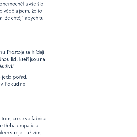
y onemocněl a vše šlo
le věděla jsem, že to
, že chtějí, abych tu
. Prostoje se hlídají
u lidi, kteří jsou na
 živí.“
– jede pořád.
ev. Pokud ne,
 tom, co se ve fabrice
 je třeba empatie a
olem stroje – už vím,