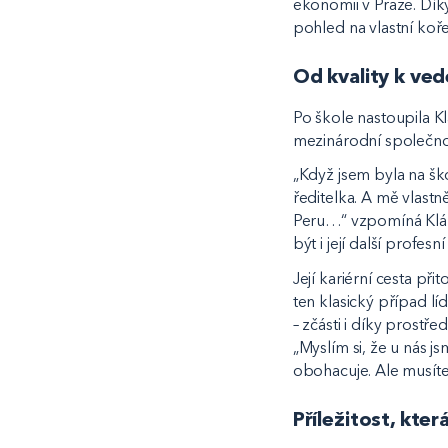
ekonomii v Praze. Díky
pohled na vlastní koř
Od kvality k ve
Po škole nastoupila Kl
mezinárodní společnost
„Když jsem byla na ško
ředitelka. A mě vlastn
Peru…“ vzpomíná Klára
být i její další profesní
Její kariérní cesta p
ten klasický případ l
– zčásti i díky prostř
„Myslím si, že u nás j
obohacuje. Ale musíte 
Příležitost, kte