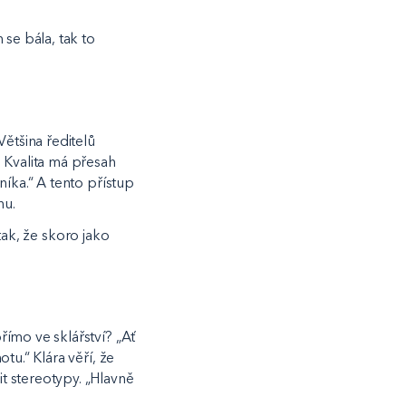
se bála, tak to
ětšina ředitelů
 Kvalita má přesah
níka.“ A tento přístup
hu.
 tak, že skoro jako
ímo ve sklářství? „Ať
tu.“ Klára věří, že
t stereotypy. „Hlavně