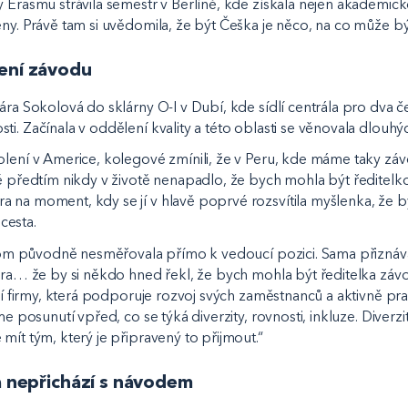
 Erasmu strávila semestr v Berlíně, kde získala nejen akademicko
eny. Právě tam si uvědomila, že být Češka je něco, na co může bý
dení závodu
ára Sokolová do sklárny O-I v Dubí, kde sídlí centrála pro dva 
i. Začínala v oddělení kvality a této oblasti se věnovala dlouhýc
lení v Americe, kolegové zmínili, že v Peru, kde máme taky závo
ě předtím nikdy v životě nenapadlo, že bych mohla být ředitelko
 na moment, kdy se jí v hlavě poprvé rozsvítila myšlenka, že 
 cesta.
řitom původně nesměřovala přímo k vedoucí pozici. Sama přizná
ídra… že by si někdo hned řekl, že bych mohla být ředitelka závo
edí firmy, která podporuje rozvoj svých zaměstnanců a aktivně prac
sme posunutí vpřed, co se týká diverzity, rovnosti, inkluze. Diver
mít tým, který je připravený to přijmout.“
rá nepřichází s návodem