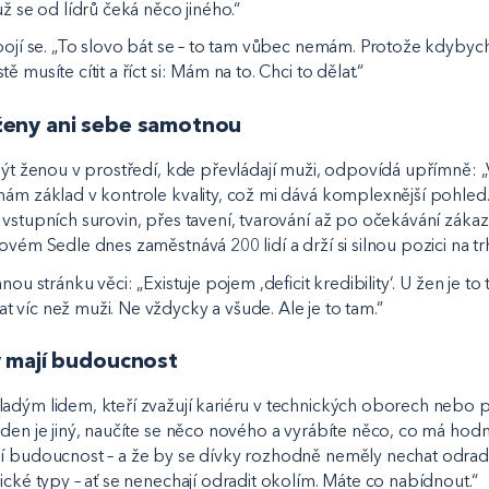
už se od lídrů čeká něco jiného.“
bojí se. „To slovo bát se – to tam vůbec nemám. Protože kdybych 
 musíte cítit a říct si: Mám na to. Chci to dělat.“
eny ani sebe samotnou
být ženou v prostředí, kde převládají muži, odpovídá upřímně: „V
mám základ v kontrole kvality, což mi dává komplexnější pohled.
vstupních surovin, přes tavení, tvarování až po očekávání zákaz
ovém Sedle dnes zaměstnává 200 lidí a drží si silnou pozici na tr
nou stránku věci: „Existuje pojem ‚deficit kredibility‘. U žen je to
 víc než muži. Ne vždycky a všude. Ale je to tam.“
 mají budoucnost
adým lidem, kteří zvažují kariéru v technických oborech nebo př
den je jiný, naučíte se něco nového a vyrábíte něco, co má hodno
í budoucnost – a že by se dívky rozhodně neměly nechat odradi
ické typy – ať se nenechají odradit okolím. Máte co nabídnout.“