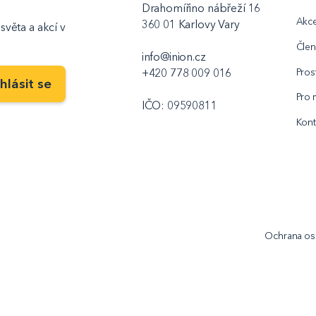
Drahomířino nábřeží 16
Akc
360 01 Karlovy Vary
světa a akcí v
Člen
info@inion.cz
Pros
+420 778 009 016
Pro 
IČO: 09590811
Kont
Ochrana os