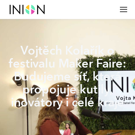
Vojtěch Kolařík o
festivalu Maker Faire:
Budujeme síť, která
propojuje kutily,
inovátory i celé kraje