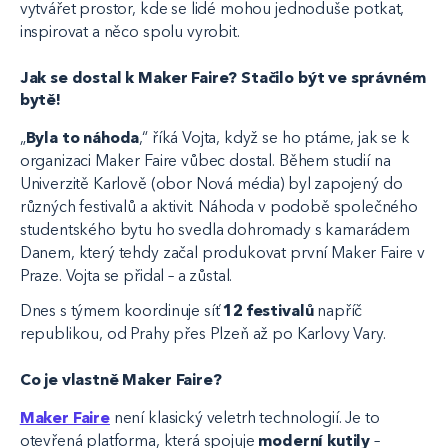
vytvářet prostor, kde se lidé mohou jednoduše potkat,
inspirovat a něco spolu vyrobit.
Jak se dostal k Maker Faire? Stačilo být ve správném
bytě!
„
Byla to náhoda
,“ říká Vojta, když se ho ptáme, jak se k
organizaci Maker Faire vůbec dostal. Během studií na
Univerzitě Karlově (obor Nová média) byl zapojený do
různých festivalů a aktivit. Náhoda v podobě společného
studentského bytu ho svedla dohromady s kamarádem
Danem, který tehdy začal produkovat první Maker Faire v
Praze. Vojta se přidal – a zůstal.
Dnes s týmem koordinuje síť
12 festivalů
napříč
republikou, od Prahy přes Plzeň až po Karlovy Vary.
Co je vlastně Maker Faire?
Maker Faire
není klasický veletrh technologií. Je to
otevřená platforma, která spojuje
moderní kutily
–