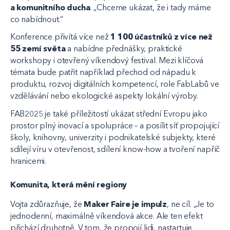
a komunitního ducha
. „Chceme ukázat, že i tady máme
co nabídnout.“
Konference přivítá více než
1 100 účastníků z více než
55 zemí světa
a nabídne přednášky, praktické
workshopy i otevřený víkendový festival. Mezi klíčová
témata bude patřit například přechod od nápadu k
produktu, rozvoj digitálních kompetencí, role FabLabů ve
vzdělávání nebo ekologické aspekty lokální výroby.
FAB2025 je také příležitostí ukázat střední Evropu jako
prostor plný inovací a spolupráce – a posílit síť propojující
školy, knihovny, univerzity i podnikatelské subjekty, které
sdílejí víru v otevřenost, sdílení know-how a tvoření napříč
hranicemi.
Komunita, která mění regiony
Vojta zdůrazňuje, že
Maker Faire je impulz
, ne cíl. „Je to
jednodenní, maximálně víkendová akce. Ale ten efekt
přichází druhotně. V tom, že propojí lidi, nastartuje