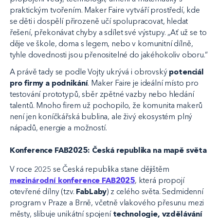
praktickým tvořením. Maker Faire vytváří prostředí, kde
se děti i dospělí přirozeně učí spolupracovat, hledat
řešení, překonávat chyby a sdílet své výstupy. „Ať už se to
děje ve škole, doma s legem, nebo v komunitní dílně,
tyhle dovednosti jsou přenositelné do jakéhokoliv oboru.“
A právě tady se podle Vojty ukrývá i obrovský
potenciál
pro firmy a podnikání
. Maker Faire je ideální místo pro
testování prototypů, sběr zpětné vazby nebo hledání
talentů. Mnoho firem už pochopilo, že komunita makerů
není jen koníčkářská bublina, ale živý ekosystém plný
nápadů, energie a možností.
Konference FAB2025: Česká republika na mapě světa
V roce 2025 se Česká republika stane dějištěm
mezinárodní konference FAB2025
, která propojí
otevřené dílny (tzv.
FabLaby
) z celého světa. Sedmidenní
program v Praze a Brně, včetně vlakového přesunu mezi
městy, slibuje unikátní spojení
technologie, vzdělávání