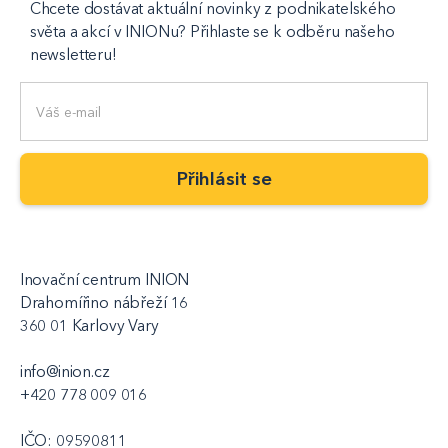
Chcete dostávat aktuální novinky z podnikatelského
světa a akcí v INIONu? Přihlaste se k odběru našeho
newsletteru!
Inovační centrum INION
Drahomířino nábřeží 16
360 01 Karlovy Vary
info@inion.cz
+420 778 009 016
IČO: 09590811