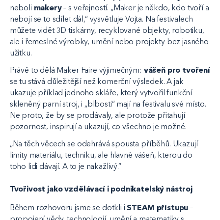
neboli
makery
– s veřejností. „Maker je někdo, kdo tvoří a
nebojí se to sdílet dál,“ vysvětluje Vojta. Na festivalech
můžete vidět 3D tiskárny, recyklované objekty, robotiku,
ale i řemeslné výrobky, umění nebo projekty bez jasného
užitku.
Právě to dělá Maker Faire výjimečným:
vášeň pro tvoření
se tu stává důležitější než komerční výsledek. A jak
ukazuje příklad jednoho skláře, který vytvořil funkční
skleněný parní stroj, i „blbosti“ mají na festivalu své místo.
Ne proto, že by se prodávaly, ale protože přitahují
pozornost, inspirují a ukazují, co všechno je možné.
„Na těch věcech se odehrává spousta příběhů. Ukazují
limity materiálu, techniku, ale hlavně vášeň, kterou do
toho lidi dávají. A to je nakažlivý.“
Tvořivost jako vzdělávací i podnikatelský nástroj
Během rozhovoru jsme se dotkli i
STEAM přístupu
–
propojení vědy, technologií, umění a matematiky s