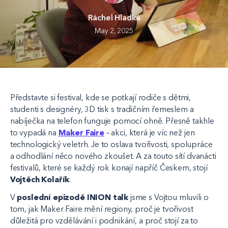
Ráchel Hladká
May 2, 2025
Představte si festival, kde se potkají rodiče s dětmi,
studenti s designéry, 3D tisk s tradičním řemeslem a
nabíječka na telefon funguje pomocí ohně. Přesně takhle
to vypadá na
Maker Faire
– akci, která je víc než jen
technologický veletrh. Je to oslava tvořivosti, spolupráce
a odhodlání něco nového zkoušet. A za touto sítí dvanácti
festivalů, které se každý rok konají napříč Českem, stojí
Vojtěch Kolařík
.
V
poslední epizodě INION talk
jsme s Vojtou mluvili o
tom, jak Maker Faire mění regiony, proč je tvořivost
důležitá pro vzdělávání i podnikání, a proč stojí za to