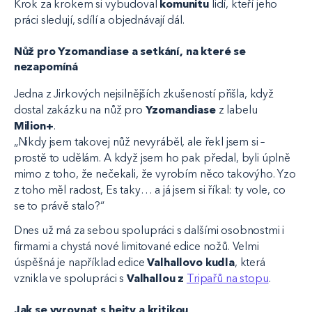
Krok za krokem si vybudoval
komunitu
lidí, kteří jeho
práci sledují, sdílí a objednávají dál.
Nůž pro Yzomandiase a setkání, na které se
nezapomíná
Jedna z Jirkových nejsilnějších zkušeností přišla, když
dostal zakázku na nůž pro
Yzomandiase
z labelu
Milion+
.
„Nikdy jsem takovej nůž nevyráběl, ale řekl jsem si –
prostě to udělám. A když jsem ho pak předal, byli úplně
mimo z toho, že nečekali, že vyrobím něco takovýho. Yzo
z toho měl radost, Es taky… a já jsem si říkal: ty vole, co
se to právě stalo?“
Dnes už má za sebou spolupráci s dalšími osobnostmi i
firmami a chystá nové limitované edice nožů. Velmi
úspěšná je například edice
Valhallovo kudla
, která
vznikla ve spolupráci s
Valhallou z
Tripařů na stopu
.
Jak se vyrovnat s hejty a kritikou