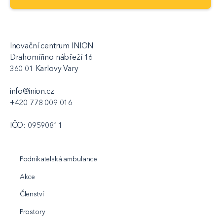
Inovační centrum INION
Drahomířino nábřeží 16
360 01 Karlovy Vary
info@inion.cz
+420 778 009 016
IČO: 09590811
Podnikatelská ambulance
Akce
Členství
Prostory