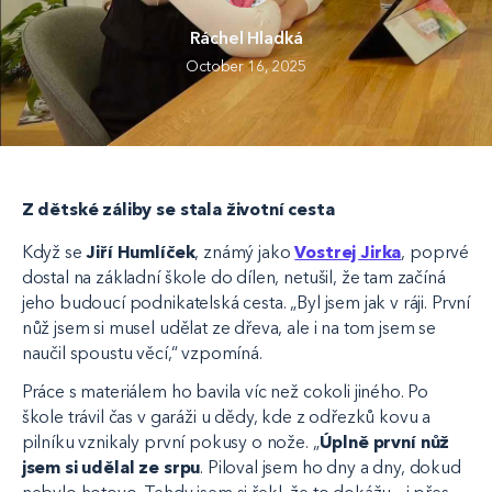
Ráchel Hladká
October 16, 2025
Z dětské záliby se stala životní cesta
Když se
Jiří Humlíček
, známý jako
Vostrej Jirka
, poprvé
dostal na základní škole do dílen, netušil, že tam začíná
jeho budoucí podnikatelská cesta. „Byl jsem jak v ráji. První
nůž jsem si musel udělat ze dřeva, ale i na tom jsem se
naučil spoustu věcí,“ vzpomíná.
Práce s materiálem ho bavila víc než cokoli jiného. Po
škole trávil čas v garáži u dědy, kde z odřezků kovu a
pilníku vznikaly první pokusy o nože. „
Úplně první nůž
jsem si udělal ze srpu
. Piloval jsem ho dny a dny, dokud