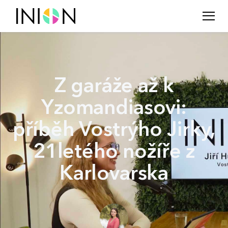
Z garáže až k
Yzomandiasovi:
příběh Vostrýho Jirky,
21letého nožíře z
Karlovarska