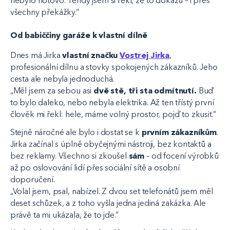
nebylo hotovo. Tehdy jsem si řekl, že to dokážu – i přes
všechny překážky.“
Od babiččiny garáže k vlastní dílně
Dnes má Jirka
vlastní značku
Vostrej Jirka
,
profesionální dílnu a stovky spokojených zákazníků. Jeho
cesta ale nebyla jednoduchá.
„Měl jsem za sebou asi
dvě stě, tři sta odmítnutí.
Buď
to bylo daleko, nebo nebyla elektrika. Až ten třístý první
člověk mi řekl: hele, máme volný prostor, pojď to zkusit.“
Stejně náročné ale bylo i dostat se k
prvním zákazníkům
.
Jirka začínal s úplně obyčejnými nástroji, bez kontaktů a
bez reklamy. Všechno si zkoušel
sám
– od focení výrobků
až po oslovování lidí přes sociální sítě a osobní
doporučení.
„Volal jsem, psal, nabízel. Z dvou set telefonátů jsem měl
deset schůzek, a z toho vyšla jedna jediná zakázka. Ale
právě ta mi ukázala, že to jde.“