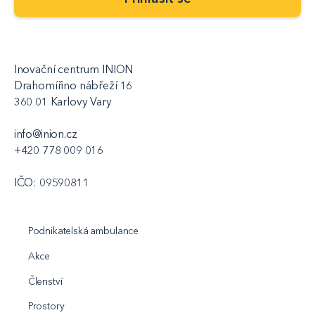
Inovační centrum INION
Drahomířino nábřeží 16
360 01 Karlovy Vary
info@inion.cz
+420 778 009 016
IČO: 09590811
Podnikatelská ambulance
Akce
Členství
Prostory