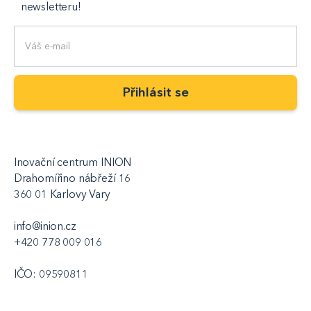
newsletteru!
Inovační centrum INION
Drahomířino nábřeží 16
360 01 Karlovy Vary
info@inion.cz
+420 778 009 016
IČO: 09590811