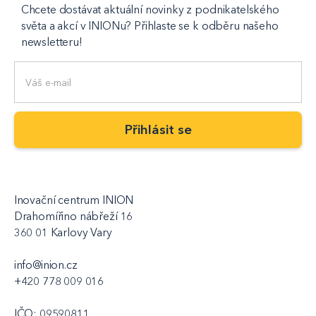
Chcete dostávat aktuální novinky z podnikatelského
světa a akcí v INIONu? Přihlaste se k odběru našeho
newsletteru!
Inovační centrum INION
Drahomířino nábřeží 16
360 01 Karlovy Vary
info@inion.cz
+420 778 009 016
IČO: 09590811