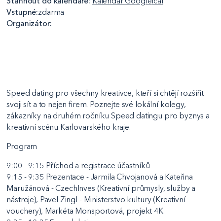
Stáhnout do kalendáře:
Kalendář Google
Ical
Vstupné:
zdarma
Organizátor:
Speed dating pro všechny kreativce, kteří si chtějí rozšířit
svoji sít a to nejen firem. Poznejte své lokální kolegy,
zákazníky na druhém ročníku Speed datingu pro byznys a
kreativní scénu Karlovarského kraje.
Program
9:00 - 9:15 Příchod a registrace účastníků
9:15 - 9:35 Prezentace - Jarmila Chvojanová a Kateřina
Maružánová - CzechInves (Kreativní průmysly, služby a
nástroje), Pavel Zingl - Ministerstvo kultury (Kreativní
vouchery), Markéta Monsportová, projekt 4K