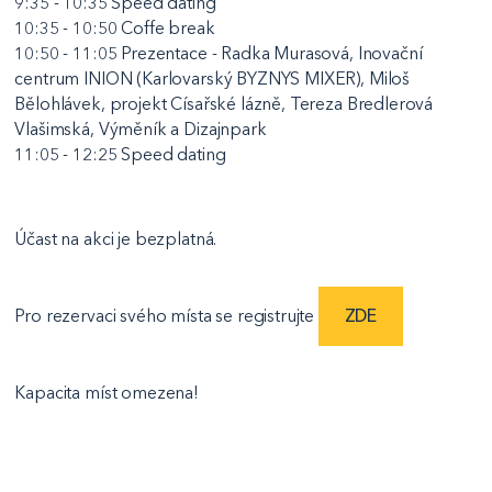
9:35 - 10:35 Speed dating
10:35 - 10:50 Coffe break
10:50 - 11:05 Prezentace - Radka Murasová, Inovační
centrum INION (Karlovarský BYZNYS MIXER), Miloš
Bělohlávek, projekt Císařské lázně, Tereza Bredlerová
Vlašimská, Výměník a Dizajnpark
11:05 - 12:25 Speed dating
Účast na akci je bezplatná.
Pro rezervaci svého místa se registrujte
ZDE
Kapacita míst omezena!