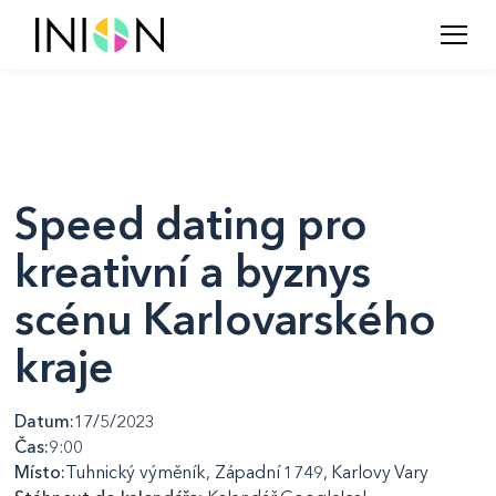
Speed dating pro
kreativní a byznys
scénu Karlovarského
kraje
Datum:
17/5/2023
Čas:
9:00
Místo:
Tuhnický výměník, Západní 1749, Karlovy Vary