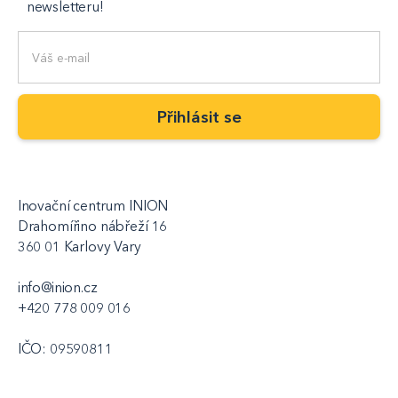
newsletteru!
Inovační centrum INION
Drahomířino nábřeží 16
360 01 Karlovy Vary
info@inion.cz
+420 778 009 016
IČO: 09590811