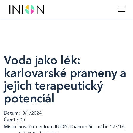
Voda jako lék:
karlovarské prameny a
jejich terapeutický
potenciál
Datum:
18/1/2024
Čas:
17:00
Místo:
Inovační centrum INION, Drahomířino nábř. 197/16,