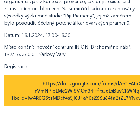
organismus, jak v kontextu prevence, tak při již existujících
zdravotních problémech. Na semináři budou prezentovány
výsledky výzkumné studie "PijuPrameny", jejímž záměrem
bylo posoudit léčebný potenciál karlovarských pramenů.
Datum: 18.1.2024, 17.00-18.30
Místo konání: Inovační centrum INION, Drahomířino nábř.
197/16, 360 01 Karlovy Vary
Registrace:
https://docs.google.com/forms/d/e/1FAI
nVmNPlpLMc2WI8MOn3rFFfrsJoLsBuvCRWNq
fbclid=IwAR0GStzMDcf4sSjI0J1aY0sZ88u84fa2tZL7Y