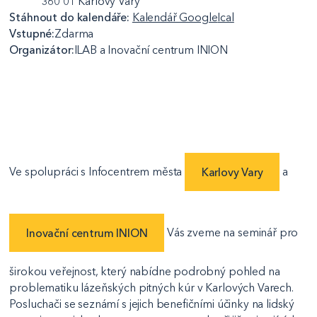
360 01 Karlovy Vary
Stáhnout do kalendáře:
Kalendář Google
Ical
Vstupné:
Zdarma
Organizátor:
ILAB a Inovační centrum INION
Ve spolupráci s Infocentrem města
Karlovy Vary
a
Inovační centrum INION
Vás zveme na seminář pro
širokou veřejnost, který nabídne podrobný pohled na
problematiku lázeňských pitných kúr v Karlových Varech.
Posluchači se seznámí s jejich benefičními účinky na lidský