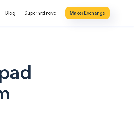
Blog
Superhrdinové
Maker Exchange
ápad
em