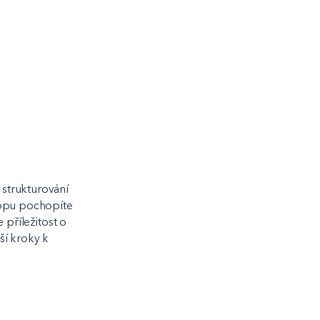
 strukturování
hopu pochopíte
 příležitost o
ší kroky k