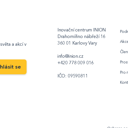
Inovační centrum INION
Podn
Drahomířino nábřeží 16
Akc
360 01 Karlovy Vary
světa a akcí v
Člen
info@inion.cz
Pros
+420 778 009 016
Pro 
IČO: 09590811
Kont