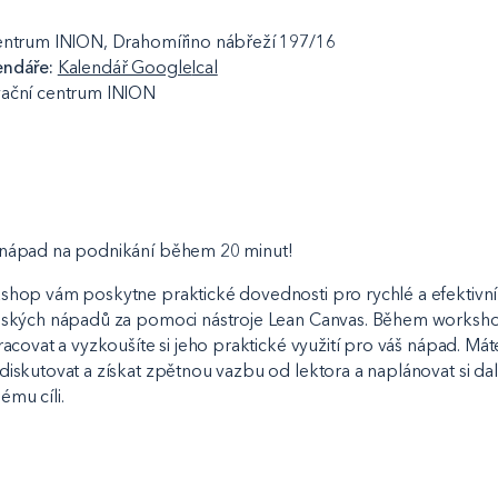
entrum INION, Drahomířino nábřeží 197/16
endáře:
Kalendář Google
Ical
vační centrum INION
 nápad na podnikání během 20 minut!
shop vám poskytne praktické dovednosti pro rychlé a efektivní
elských nápadů za pomoci nástroje Lean Canvas. Během works
racovat a vyzkoušíte si jeho praktické využití pro váš nápad. Máte
iskutovat a získat zpětnou vazbu od lektora a naplánovat si dal
mu cíli.