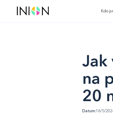
Kdo j
Jak
na 
20 
Datum:
16/5/202