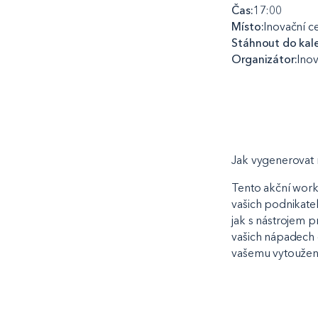
Čas:
17:00
Místo:
Inovační c
Stáhnout do kal
Organizátor:
Ino
Jak vygenerovat
Tento akční work
vašich podnikat
jak s nástrojem p
vašich nápadech d
vašemu vytoužené