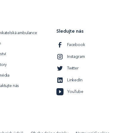
Sledujte nás
ikatelská ambulance
e
Facebook
ství
Instagram
tory
Twitter
média
LinkedIn
aktujte nás
YouTube