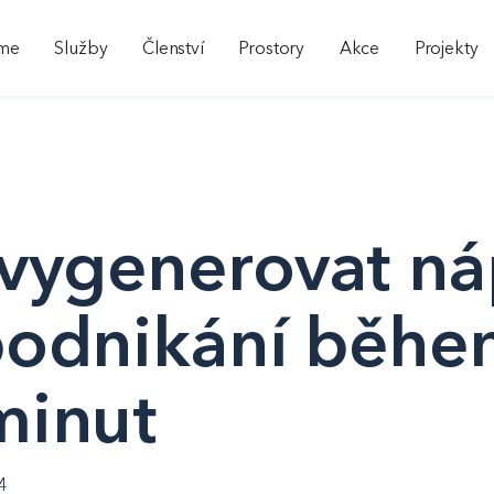
sme
Služby
Členství
Prostory
Akce
Projekty
 vygenerovat n
podnikání běh
minut
4