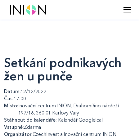
Setkání podnikavých
žen u punče
Datum:
12/12/2022
Čas:
17:00
Místo:
Inovační centrum INION, Drahomířino nábřeží
197/16, 360 01 Karlovy Vary
Stáhnout do kalendáře:
Kalendář Google
Ical
Vstupné:
Zdarma
Organizátor:
CzechInvest a Inovační centrum INION