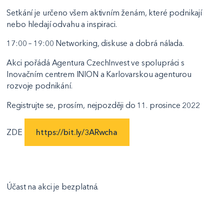
Setkání je určeno všem aktivním ženám, které podnikají
nebo hledají odvahu a inspiraci.
17:00 – 19:00 Networking, diskuse a dobrá nálada.
Akci pořádá Agentura CzechInvest ve spolupráci s
Inovačním centrem INION a Karlovarskou agenturou
rozvoje podnikání.
Registrujte se, prosím, nejpozději do 11. prosince 2022
ZDE
https://bit.ly/3ARwcha
Účast na akci je bezplatná.